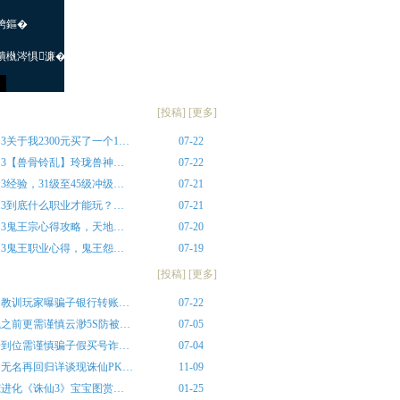
经验
[
投稿
] [
更多
]
3关于我2300元买了一个1…
07-22
仙3【兽骨铃乱】玲珑兽神…
07-22
3经验，31级至45级冲级…
07-21
仙3到底什么职业才能玩？…
07-21
仙3鬼王宗心得攻略，天地…
07-20
仙3鬼王职业心得，鬼王怨…
07-19
揭秘
[
投稿
] [
更多
]
的教训玩家曝骗子银行转账…
07-22
之前更需谨慎云渺5S防被…
07-05
步到位需谨慎骗子假买号诈…
07-04
无名再回归详谈现诛仙PK…
11-09
宠进化《诛仙3》宝宝图赏…
01-25