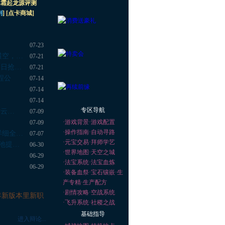
本霜起龙源评测
剧
] [
点卡商城
]
）
07-23
横空，…
07-21
1日抢…
07-21
程公
07-14
07-14
07-14
专区导航
增云…
07-09
·
游戏背景
·
游戏配置
07-09
·
操作指南
·
自动寻路
详细全…
07-07
·
元宝交易
·
拜师学艺
池提…
06-30
·
世界地图
·
天空之城
06-29
·
法宝系统
·
法宝血炼
06-29
·
装备血祭
·
宝石镶嵌
·
生
产专精
·
生产配方
·
剧情攻略
·
空战系统
年新版本里新职
·
飞升系统
·
社稷之战
基础指导
进入辩论...