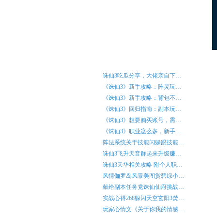
玩家互动
诛仙3吃瓜分享，大佬亲自下…
《诛仙3》新手攻略：阵灵玩…
《诛仙3》新手攻略：背包不…
《诛仙3》回归指南：副本玩…
《诛仙3》想要购买账号，需…
《诛仙3》职业这么多，新手…
阵法系统关于技能闪躲跟技能…
诛仙3飞升天音群起来升级赚…
诛仙3天华相关攻略 附个人职…
风情伽罗岛风景美图赏碧绿小…
献给副本任务党诛仙仙府挑战…
实战心得268躲闪天空玄阳3焚…
玩家心情文《关于你我的情感…