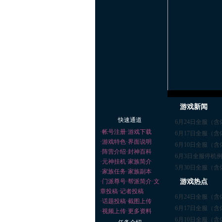
游戏新闻
快速通道
6月24日全服（
·
帐号注册
·
游戏下载
6月17日全服（
·
游戏特色
·
界面说明
6月10日全服（
·
阵营介绍
·
封神百科
6月3日全服停机
·
元神挂机
·
家族简介
​5月30日全服（
·
家族任务
·
家族副本
·
门派尊号
·
帮派简介
·
文
游戏热点
章投稿
·
记者投稿
6月24日全服（
·
话题投稿
·
截图上传
6月17日全服（
·
视频上传
·
更多资料
6月10日全服（