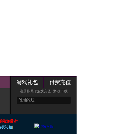
游戏礼包
付费充值
注册帐号
|
游戏充值
|
游戏下载
的端游需求!
手特权礼包
]