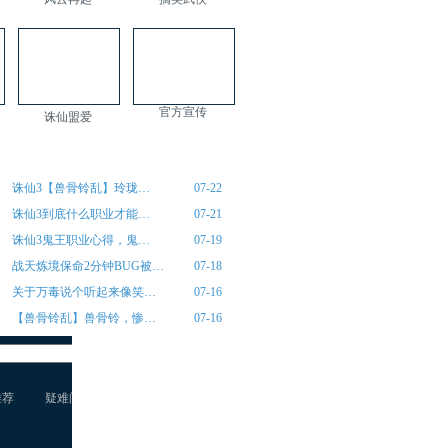
官方宣传
诛仙盟爱
诛仙3【兽骨铃乱】玲珑…
07-22
诛仙3到底什么职业才能…
07-21
诛仙3鬼王职业心得，鬼…
07-19
战天炼境保命2分钟BUG被…
07-18
关于万毒说个听起来像笑…
07-16
【兽骨铃乱】兽骨铃，惨…
07-16