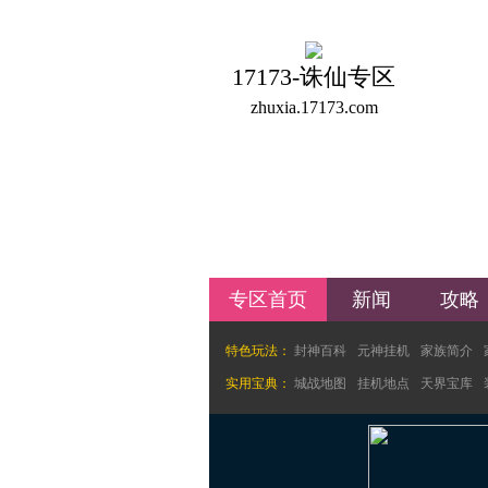
17173-诛仙专区
zhuxia.17173.com
专区首页
新闻
攻略
特色玩法：
封神百科
元神挂机
家族简介
实用宝典：
城战地图
挂机地点
天界宝库