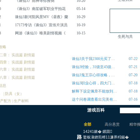
0
《诛仙3》雨神等你推倒
10-20
0
《诛仙3》南笙破军职业平拍花
05-14
2
诛仙3新河阳风景MV《昼夜》蘭
10-29
1
17173专访《诛仙3》宣传片演员
10-19
8
网游《诛仙3》唯美剧情视频《
10-15
生死与共
攻略
综合经验
二章：
实战篇
剧情篇
诛仙3关于我2300元买了…
07-22
四章：
实战篇
剧情篇
诛仙3经验，31级至45级…
07-21
六章：
实战篇
剧情篇
诛仙3鬼王宗心得攻略，…
07-20
八章：
实战篇
剧情篇
诛仙3职业心得，四大门…
07-18
信息
解释下设定佩章不能放到…
07-18
）
|
防具（女）
这个问卷调查看出完美有…
07-16
产配方
|
生产材料