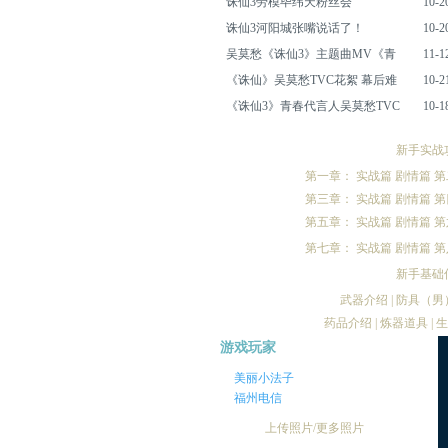
诛仙3劳模毕纬天粉丝会
10-2
诛仙3河阳城张嘴说话了！
10-2
吴莫愁《诛仙3》主题曲MV《青
11-1
《诛仙》吴莫愁TVC花絮 幕后难
10-2
《诛仙3》青春代言人吴莫愁TVC
10-1
新手实战
第一章：
实战篇
剧情篇
第
第三章：
实战篇
剧情篇
第
第五章：
实战篇
剧情篇
第
第七章：
实战篇
剧情篇
第
新手基础
武器介绍
|
防具（男
药品介绍
|
炼器道具
|
生
游戏玩家
美丽小法子
福州电信
上传照片
/
更多照片