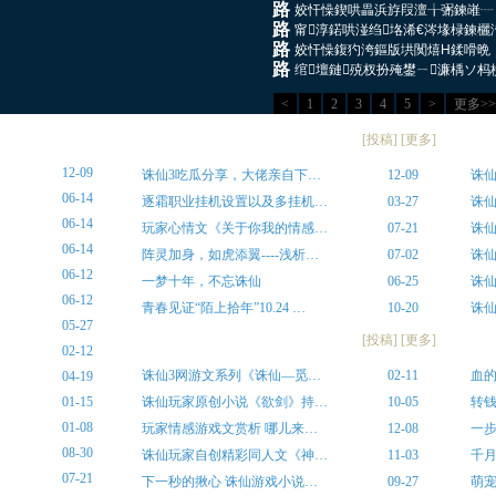
门派经验
玩家
[
投稿
] [
更多
]
12-09
诛仙3吃瓜分享，大佬亲自下…
12-09
诛仙
06-14
逐霜职业挂机设置以及多挂机…
03-27
诛
06-14
玩家心情文《关于你我的情感…
07-21
诛仙
06-14
阵灵加身，如虎添翼----浅析…
07-02
诛
06-12
一梦十年，不忘诛仙
06-25
诛
06-12
青春见证“陌上拾年”10.24 …
10-20
诛
05-27
心情故事
骗术
[
投稿
] [
更多
]
02-12
诛仙3网游文系列《诛仙—觅…
02-11
血
04-19
01-15
诛仙玩家原创小说《欲剑》持…
10-05
转钱
01-08
玩家情感游戏文赏析 哪儿来…
12-08
一
08-30
诛仙玩家自创精彩同人文《神…
11-03
千月
07-21
下一秒的揪心 诛仙游戏小说…
09-27
萌