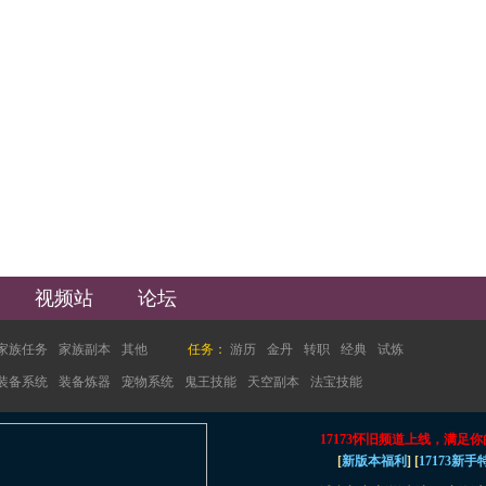
视频站
论坛
家族任务
家族副本
其他
任务：
游历
金丹
转职
经典
试炼
装备系统
装备炼器
宠物系统
鬼王技能
天空副本
法宝技能
17173怀旧频道上线，满足你
[
新版本福利
] [
17173新