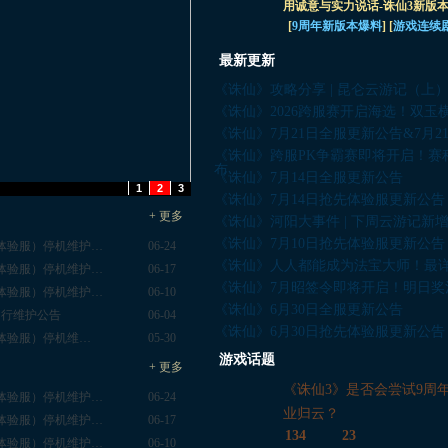
用诚意与实力说话-诛仙3新版
[
9周年新版本爆料
] [
游戏连续
最新更新
《诛仙》攻略分享 | 昆仑云游记（上
《诛仙》2026跨服赛开启海选！双玉
《诛仙》7月21日全服更新公告&7月2
《诛仙》跨服PK争霸赛即将开启！赛
布…
《诛仙》7月14日全服更新公告
1
2
3
《诛仙》7月14日抢先体验服更新公告
+
更多
《诛仙》河阳大事件 | 下周云游记新
《诛仙》7月10日抢先体验服更新公告
含体验服）停机维护…
06-24
《诛仙》人人都能成为法宝大师！最
含体验服）停机维护…
06-17
《诛仙》7月昭签令即将开启！明日奖
含体验服）停机维护…
06-10
《诛仙》6月30日全服更新公告
例行维护公告
06-04
《诛仙》6月30日抢先体验服更新公告
含体验服）停机维…
05-30
游戏话题
+
更多
《诛仙3》是否会尝试9周
含体验服）停机维护…
06-24
业归云？
含体验服）停机维护…
06-17
134
23
含体验服）停机维护…
06-10