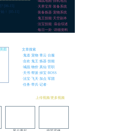
·
城战地图
·
挂机地点
?
[06-15]
·
天界宝库
·
装备系统
开始！
[05-11]
·
装备炼器
·
宠物系统
·
鬼王技能
·
天空副本
·
法宝技能
·
庙会综述
·
每日一卦
·
详细资料
文章搜索
·
鬼道
·
宠物
·
青云
·
台服
·
合欢
·
鬼王
·
炼器
·
技能
·
城战
·
物价
·
真仙
·
官职
·
天书
·
帮派
·
掉宝
·
BOSS
·
法宝
·
飞天
·
加点
·
军团
·
任务
·
带兵
·
记者
·
上传视频
/
更多视频
风云再起
搞笑武侠