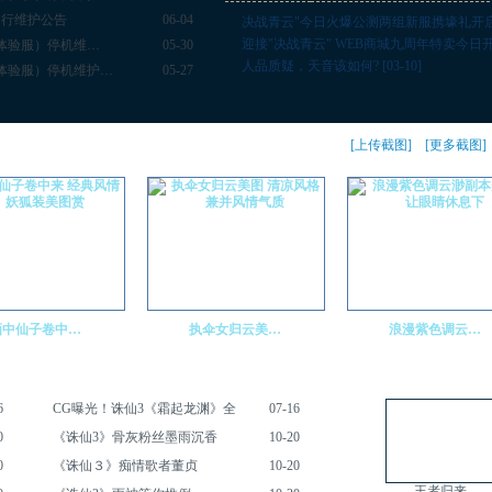
例行维护公告
06-04
决战青云"今日火爆公测两组新服携壕礼开启
迎接"决战青云" WEB商城九周年特卖今日
含体验服）停机维…
05-30
人品质疑，天音该如何?
[03-10]
含体验服）停机维护…
05-27
[上传截图] [更多截图]
画中仙子卷中…
执伞女归云美…
浪漫紫色调云…
6
CG曝光！诛仙3《霜起龙渊》全
07-16
0
《诛仙3》骨灰粉丝墨雨沉香
10-20
0
《诛仙３》痴情歌者董贞
10-20
王者归来