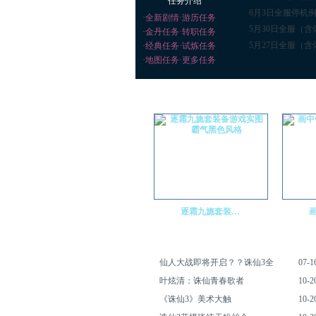
任务介绍
6月3日全服停机
·
全新剧情
·
游历任务
​5月30日全服（
·
金丹任务
·
转职任务
5月27日全服（
·
经典任务
·
试炼任务
·
地图任务
·
更多任务
游戏截图
逐霜九旒套装…
仙人大战即将开启？？诛仙3全
07-1
叶炫清：诛仙青春歌者
10-2
《诛仙3》美术大触
10-2