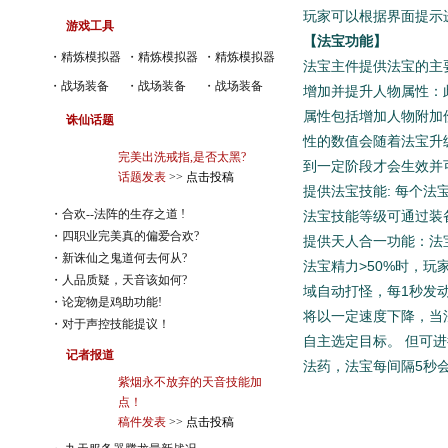
玩家可以根据界面提示
游戏工具
【法宝功能】
・
精炼模拟器
・
精炼模拟器
・
精炼模拟器
法宝主件提供法宝的主
・
战场装备
・
战场装备
・
战场装备
增加并提升人物属性：
属性包括增加人物附加
诛仙话题
性的数值会随着法宝升
完美出洗戒指,是否太黑?
到一定阶段才会生效并
话题发表
>>
点击投稿
提供法宝技能: 每个
・
合欢--法阵的生存之道 !
法宝技能等级可通过装
・
四职业完美真的偏爱合欢?
提供天人合一功能：法
・
新诛仙之鬼道何去何从?
法宝精力>50%时，
・
人品质疑，天音该如何?
域自动打怪，每1秒发
・
论宠物是鸡助功能!
将以一定速度下降，当
・
对于声控技能提议！
自主选定目标。 但可
记者报道
法药，法宝每间隔5秒
紫烟永不放弃的天音技能加
点！
稿件发表
>>
点击投稿