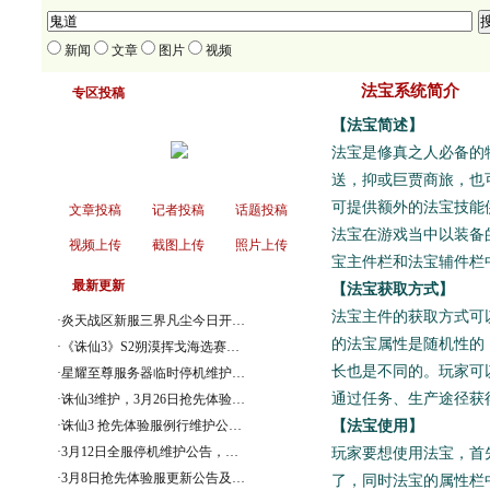
新闻
文章
图片
视频
法宝系统简介
专区投稿
【法宝简述】
法宝是修真之人必备的
送，抑或巨贾商旅，也
可提供额外的法宝技能
文章投稿
记者投稿
话题投稿
法宝在游戏当中以装备
视频上传
截图上传
照片上传
宝主件栏和法宝辅件栏
最新更新
【法宝获取方式】
法宝主件的获取方式可
·
炎天战区新服三界凡尘今日开…
的法宝属性是随机性的
·
《诛仙3》S2朔漠挥戈海选赛…
长也是不同的。玩家可以
·
星耀至尊服务器临时停机维护…
通过任务、生产途径获
·
诛仙3维护，3月26日抢先体验…
【法宝使用】
·
诛仙3 抢先体验服例行维护公…
·
3月12日全服停机维护公告，…
玩家要想使用法宝，首
·
3月8日抢先体验服更新公告及…
了，同时法宝的属性栏