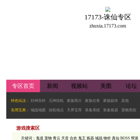
17173-诛仙专区
zhuxia.17173.com
专区首页
新闻
视频站
美图
论坛
特色玩法：
封神百科
元神挂机
家族简介
家族任务
家族副本
其他
实用宝典：
城战地图
挂机地点
天界宝库
装备系统
装备炼器
宠物系统
游戏搜索区
关键词：
鬼道
宠物
青云
天音
合欢
鬼王
炼器
城战
物价
真仙
BOSS
帮派