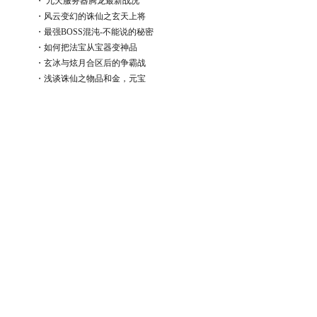
・
九天服务器腾龙最新战况
・
风云变幻的诛仙之玄天上将
・
最强BOSS混沌-不能说的秘密
・
如何把法宝从宝器变神品
・
玄冰与炫月合区后的争霸战
・
浅谈诛仙之物品和金，元宝