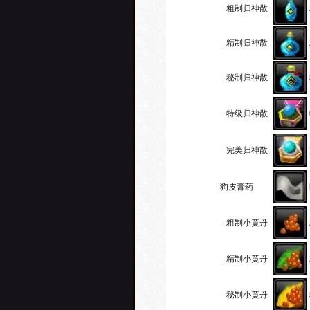
粗制归神散
精制归神散
秘制归神散
特级归神散
完美归神散
狗皮膏药
粗制小黄丹
精制小黄丹
秘制小黄丹