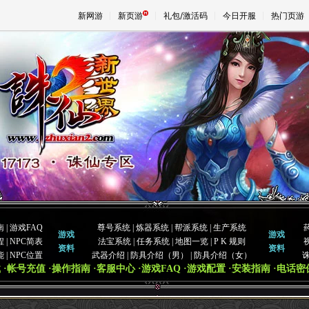
新网游
新页游
礼包/激活码
今日开服
热门页游
魔兽
天堂
王权与
南
|
游戏FAQ
尊号系统
|
炼器系统
|
帮派系统
|
生产系统
游戏
游戏
程
|
NPC简表
法宝系统
|
任务系统
|
地图一览
|
P K 规则
资料
资料
能
|
NPC位置
武器介绍
|
防具介绍（男）
|
防具介绍（女）
载
·帐号充值
·操作指南
·客服中心
·游戏FAQ
·游戏配置
·安装指南
·电话密