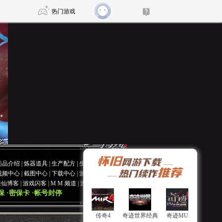
热门游戏
DNF
传奇4
剑网3旗舰版
新天龙八部
自由
诛仙世界
新仙侠5
药品介绍
|
炼器道具
|
生产配方
|
生产材料
视频中心
|
截图中心
|
下载中心
|
游戏论坛
诛仙博客
|
游戏闪客
|
M M 频道
|
游戏涂鸦
保
·密保卡
·帐号封停
传奇4
传奇4
奇迹世界经典
奇迹世界经典
奇迹MU
奇迹MU