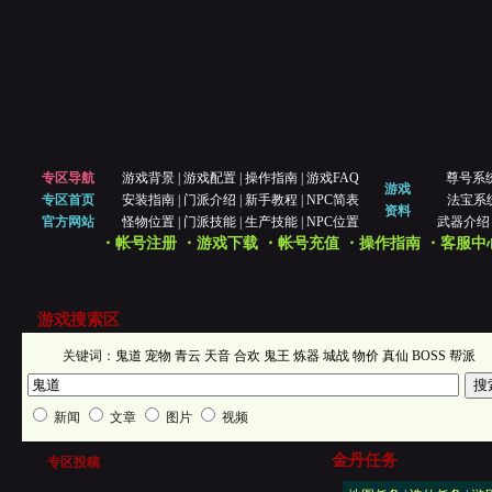
专区导航
游戏背景
|
游戏配置
|
操作指南
|
游戏FAQ
尊号系
游戏
专区首页
安装指南
|
门派介绍
|
新手教程
|
NPC简表
法宝系
资料
官方网站
怪物位置
|
门派技能
|
生产技能
|
NPC位置
武器介绍
・帐号注册
・游戏下载
・帐号充值
・操作指南
・客服中
游戏搜索区
关键词：
鬼道
宠物
青云
天音
合欢
鬼王
炼器
城战
物价
真仙
BOSS
帮派
新闻
文章
图片
视频
金丹任务
专区投稿