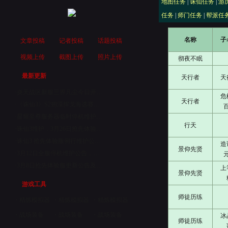
地图任务
|
诛仙任务
|
游
任务
|
师门任务
|
帮派任
名称
子
文章投稿
记者投稿
话题投稿
视频上传
截图上传
照片上传
彻夜不眠
最新更新
天行者
天
·
炎天战区新服三界凡尘今日开…
危
天行者
·
《诛仙3》S2朔漠挥戈海选赛…
·
星耀至尊服务器临时停机维护…
行天
·
诛仙3维护，3月26日抢先体验…
·
诛仙3 抢先体验服例行维护公…
造
景仰先贤
·
3月12日全服停机维护公告，…
·
3月8日抢先体验服更新公告及…
上
景仰先贤
游戏工具
师徒历练
・
精炼模拟器
・
精炼模拟器
・
精炼模拟器
・
战场装备
・
战场装备
・
战场装备
冰
师徒历练