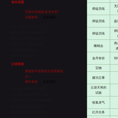
诛仙话题
无
师徒历练
完美出洗戒指,是否太黑?
话题发表
>>
点击投稿
师徒历练
盗
・
合欢--法阵的生存之道 !
师
・
四职业完美真的偏爱合欢?
师徒历练
・
新诛仙之鬼道何去何从?
再
・
人品质疑，天音该如何?
蟠桃会
・
论宠物是鸡助功能!
・
对于声控技能提议！
金丹有价
玲
记者报道
宝物
紫烟永不放弃的天音技能加
点！
建功立事
稿件发表
>>
点击投稿
云游天将的
・
九天服务器腾龙最新战况
试炼
・
风云变幻的诛仙之玄天上将
・
最强BOSS混沌-不能说的秘密
收集戾气
・
如何把法宝从宝器变神品
・
玄冰与炫月合区后的争霸战
幻月任务
・
浅谈诛仙之物品和金，元宝