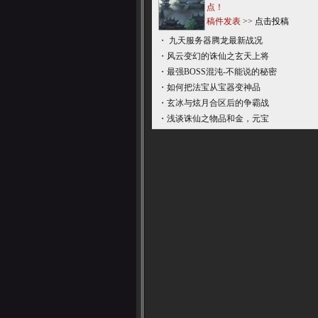
点！
稿件发表
>>
点击投稿
・
九天服务器腾龙最新战况
・
风云变幻的诛仙之玄天上将
・
最强BOSS混沌-不能说的秘密
・
如何把法宝从宝器变神品
・
玄冰与炫月合区后的争霸战
・
浅谈诛仙之物品和金，元宝