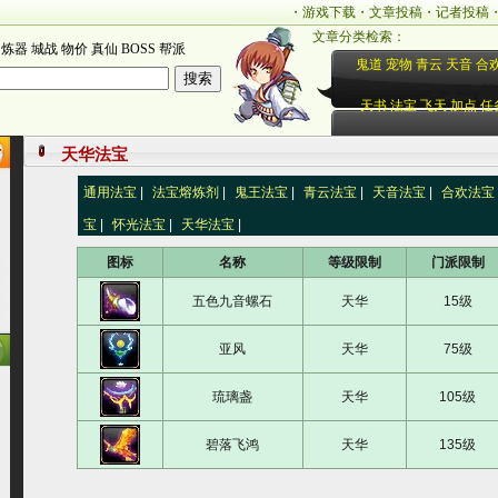
・
游戏下载
・
文章投稿
・
记者投稿
文章分类检索：
炼器
城战
物价
真仙
BOSS
帮派
鬼道
宠物
青云
天音
合
天书
法宝
飞天
加点
任
天华法宝
通用法宝
|
法宝熔炼剂
|
鬼王法宝
|
青云法宝
|
天音法宝
|
合欢法宝
宝
|
怀光法宝
|
天华法宝
|
图标
名称
等级限制
门派限制
五色九音螺石
天华
15级
亚风
天华
75级
琉璃盏
天华
105级
碧落飞鸿
天华
135级