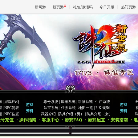
新网游
新页游
礼包/激活码
今日开服
热门页游
魔兽
天堂
王权与
南
|
游戏FAQ
尊号系统
|
炼器系统
|
帮派系统
|
生产系统
游戏
游戏
程
|
NPC简表
法宝系统
|
任务系统
|
地图一览
|
P K 规则
资料
资料
能
|
NPC位置
武器介绍
|
防具介绍（男）
|
防具介绍（女）
帐号充值
・操作指南
・客服中心
・游戏FAQ
・游戏配置
・安装指南
・电