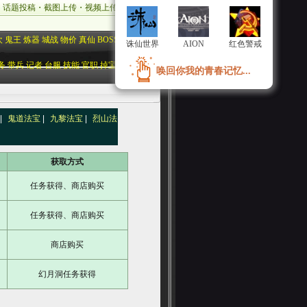
・
话题投稿
・
截图上传
・
视频上传
・
照片上传
欢
鬼王
炼器
城战
物价
真仙
BOSS
帮派
诛仙世界
诛仙世界
AION
AION
红色警戒
红色警戒
务
带兵
记者
台服
技能
官职
掉宝
军团
唤回你我的青春记忆...
唤回你我的青春记忆...
|
鬼道法宝
|
九黎法宝
|
烈山法
获取方式
任务获得、商店购买
任务获得、商店购买
商店购买
幻月洞任务获得