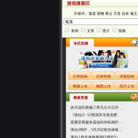
游戏搜索区
关键词：
鬼道
宠物
青云
天音
合欢
鬼王
新闻
文章
图片
视频
专区投稿
文章投稿
记者投稿
话题投稿
视频上传
截图上传
照片上传
最新更新
·
炎天战区新服三界凡尘今日开…
·
《诛仙3》S2朔漠挥戈海选赛…
·
星耀至尊服务器临时停机维护…
·
诛仙3维护，3月26日抢先体验…
·
诛仙3 抢先体验服例行维护公…