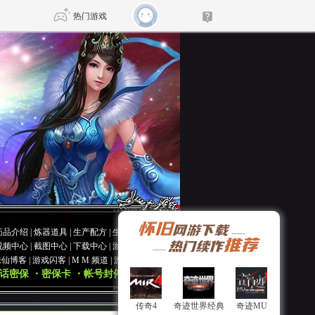
热门游戏
DNF
传奇4
剑网3旗舰版
新天龙八部
自由
诛仙世界
仙剑世界
药品介绍
|
炼器道具
|
生产配方
|
生产材料
视频中心
|
截图中心
|
下载中心
|
游戏论坛
诛仙博客
|
游戏闪客
|
M M 频道
|
游戏涂鸦
话密保
・密保卡
・帐号封停
传奇4
传奇4
奇迹世界经典
奇迹世界经典
奇迹MU
奇迹MU