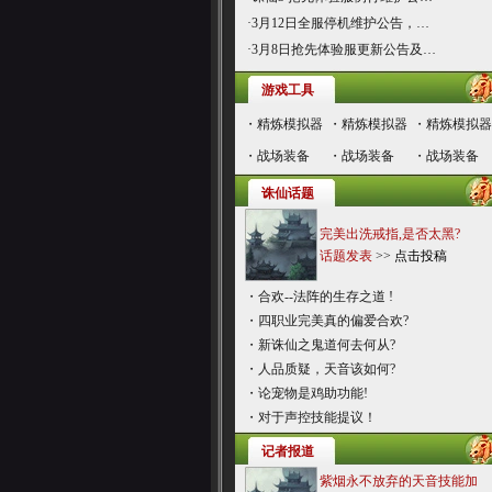
·
3月12日全服停机维护公告，…
·
3月8日抢先体验服更新公告及…
游戏工具
・
精炼模拟器
・
精炼模拟器
・
精炼模拟器
・
战场装备
・
战场装备
・
战场装备
诛仙话题
完美出洗戒指,是否太黑?
话题发表
>>
点击投稿
・
合欢--法阵的生存之道 !
・
四职业完美真的偏爱合欢?
・
新诛仙之鬼道何去何从?
・
人品质疑，天音该如何?
・
论宠物是鸡助功能!
・
对于声控技能提议！
记者报道
紫烟永不放弃的天音技能加