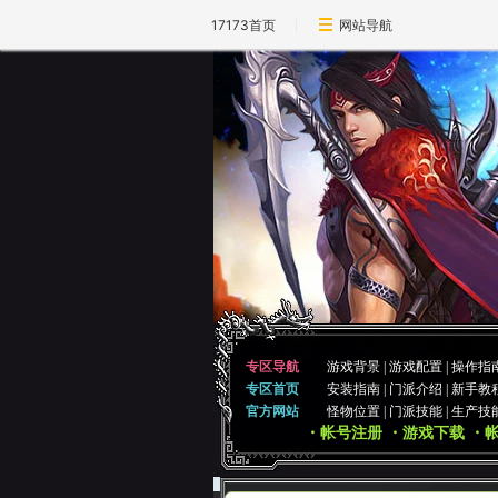
17173首页
网站导航
专区导航
游戏背景
|
游戏配置
|
操作指
专区首页
安装指南
|
门派介绍
|
新手教
官方网站
怪物位置
|
门派技能
|
生产技
・帐号注册
・游戏下载
・