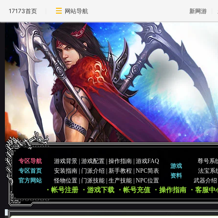
17173首页
网站导航
新网游
专区导航
游戏背景
|
游戏配置
|
操作指南
|
游戏FAQ
尊号系
游戏
专区首页
安装指南
|
门派介绍
|
新手教程
|
NPC简表
法宝系
资料
官方网站
怪物位置
|
门派技能
|
生产技能
|
NPC位置
武器介绍
・帐号注册
・游戏下载
・帐号充值
・操作指南
・客服中