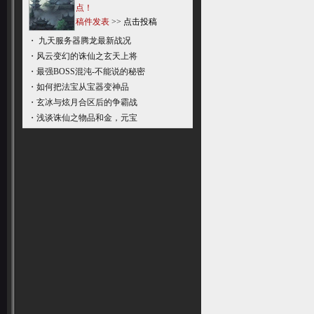
点！
稿件发表
>>
点击投稿
・
九天服务器腾龙最新战况
・
风云变幻的诛仙之玄天上将
・
最强BOSS混沌-不能说的秘密
・
如何把法宝从宝器变神品
・
玄冰与炫月合区后的争霸战
・
浅谈诛仙之物品和金，元宝