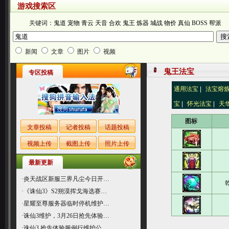
游戏搜索区
关键词：
鬼道
宠物
青云
天音
合欢
鬼王
炼器
城战
物价
真仙
BOSS
帮派
新闻
文章
图片
视频
鬼王法宝
专区投稿
通用法宝
|
法宝熔
宝
|
怀光法宝
|
天
图标
文章投稿
记者投稿
话题投稿
视频上传
截图上传
照片上传
最新更新
·
炎天战区新服三界凡尘今日开…
·
《诛仙3》S2朔漠挥戈海选赛…
·
星耀至尊服务器临时停机维护…
·
诛仙3维护，3月26日抢先体验…
·
诛仙3 抢先体验服例行维护公…