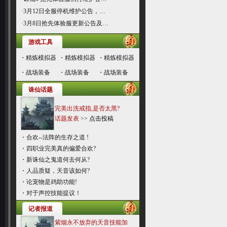
·
3月12日全服停机维护公告，…
·
3月8日抢先体验服更新公告及…
游戏工具
・
精炼模拟器
・
精炼模拟器
・
精炼模拟器
・
战场装备
・
战场装备
・
战场装备
诛仙话题
完美出洗戒指,是否太黑?
话题发表
>>
点击投稿
・
合欢--法阵的生存之道 !
・
四职业完美真的偏爱合欢?
・
新诛仙之鬼道何去何从?
・
人品质疑，天音该如何?
・
论宠物是鸡助功能!
・
对于声控技能提议！
记者报道
紫烟永不放弃的天音技能加