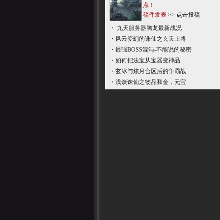
点！
稿件发表
>>
点击投稿
・
九天服务器腾龙最新战况
・
风云变幻的诛仙之玄天上将
・
最强BOSS混沌-不能说的秘密
・
如何把法宝从宝器变神品
・
玄冰与炫月合区后的争霸战
・
浅谈诛仙之物品和金，元宝