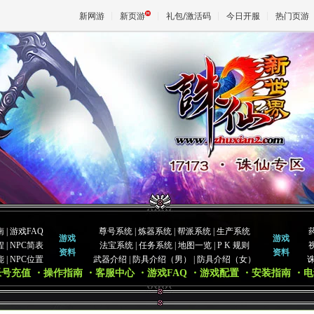
新网游
新页游
礼包/激活码
今日开服
热门页游
魔兽
天堂
王权与
南
|
游戏FAQ
尊号系统
|
炼器系统
|
帮派系统
|
生产系统
游戏
游戏
程
|
NPC简表
法宝系统
|
任务系统
|
地图一览
|
P K 规则
资料
资料
能
|
NPC位置
武器介绍
|
防具介绍（男）
|
防具介绍（女）
帐号充值
・操作指南
・客服中心
・游戏FAQ
・游戏配置
・安装指南
・电