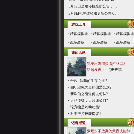
·
3月12日全服停机维护公告，…
·
3月8日抢先体验服更新公告及…
游戏工具
・
精炼模拟器
・
精炼模拟器
・
精炼模拟器
・
战场装备
・
战场装备
・
战场装备
诛仙话题
完美出洗戒指,是否太黑?
话题发表
>>
点击投稿
・
合欢--法阵的生存之道 !
・
四职业完美真的偏爱合欢?
・
新诛仙之鬼道何去何从?
・
人品质疑，天音该如何?
・
论宠物是鸡助功能!
・
对于声控技能提议！
记者报道
紫烟永不放弃的天音技能加