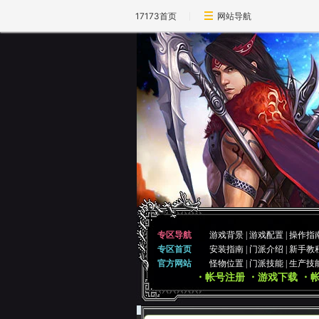
17173首页
网站导航
专区导航
游戏背景
|
游戏配置
|
操作指
专区首页
安装指南
|
门派介绍
|
新手教
官方网站
怪物位置
|
门派技能
|
生产技
・帐号注册
・游戏下载
・