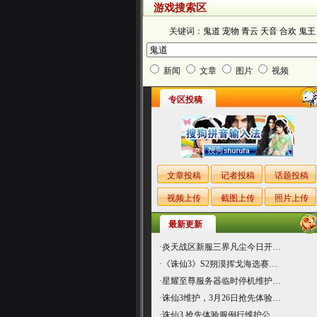
游戏搜索区
关键词：
鬼道
宠物
青云
天音
合欢
鬼王
新闻
文章
图片
视频
专区投稿
文章投稿
记者投稿
话题投稿
视频上传
截图上传
照片上传
最新更新
·
炎天战区新服三界凡尘今日开…
·
《诛仙3》S2朔漠挥戈海选赛…
·
星耀至尊服务器临时停机维护…
·
诛仙3维护，3月26日抢先体验…
·
诛仙3 抢先体验服例行维护公…