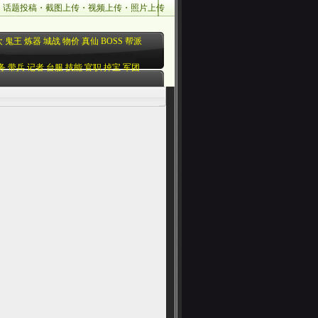
・
话题投稿
・
截图上传
・
视频上传
・
照片上传
欢
鬼王
炼器
城战
物价
真仙
BOSS
帮派
务
带兵
记者
台服
技能
官职
掉宝
军团