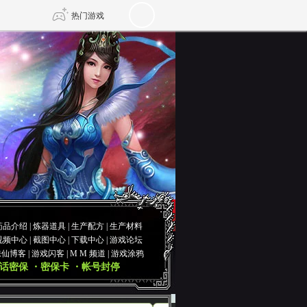
热门游戏
DNF
传奇4
剑网3旗舰版
新天龙八部
自由
诛仙世界
仙剑世界
药品介绍
|
炼器道具
|
生产配方
|
生产材料
视频中心
|
截图中心
|
下载中心
|
游戏论坛
诛仙博客
|
游戏闪客
|
M M 频道
|
游戏涂鸦
话密保
・密保卡
・帐号封停