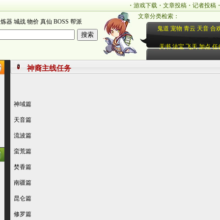
・
游戏下载
・
文章投稿
・
记者投稿
文章分类检索：
炼器
城战
物价
真仙
BOSS
帮派
鬼道
宠物
青云
天音
合
天书
法宝
飞天
加点
任
神裔主线任务
神域篇
天音篇
流波篇
蛮荒篇
焚香篇
南疆篇
昆仑篇
修罗篇