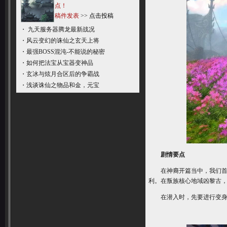
点！
稿件发表
>>
点击投稿
・
九天服务器腾龙最新战况
・
风云变幻的诛仙之玄天上将
・
最强BOSS混沌-不能说的秘密
・
如何把法宝从宝器变神品
・
玄冰与炫月合区后的争霸战
・
浅谈诛仙之物品和金，元宝
剧情要点
在神裔开篇当中，我们首先
利。在叛族核心地域凶黎古
在潜入时，先要进行变身