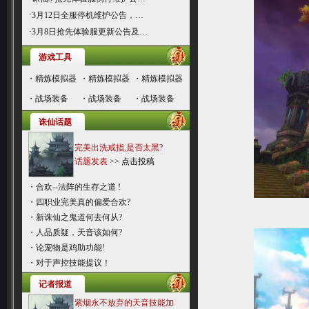
·
3月12日全服停机维护公告，…
·
3月8日抢先体验服更新公告及…
游戏工具
・
精炼模拟器
・
精炼模拟器
・
精炼模拟器
・
战场装备
・
战场装备
・
战场装备
诛仙话题
完美出洗戒指,是否太黑?
话题发表
>>
点击投稿
・
合欢--法阵的生存之道 !
・
四职业完美真的偏爱合欢?
・
新诛仙之鬼道何去何从?
・
人品质疑，天音该如何?
・
论宠物是鸡助功能!
・
对于声控技能提议！
记者报道
紫烟永不放弃的天音技能加