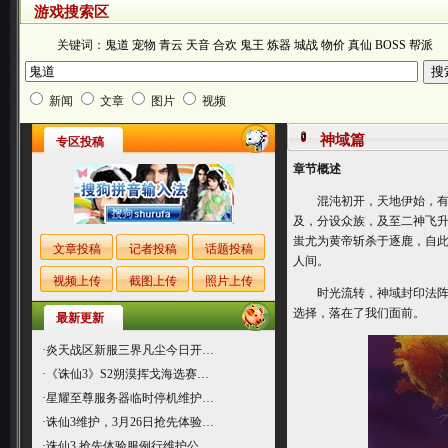
游戏搜索区
关键词：
鬼道
宠物
青云
天音
合欢
鬼王
炼器
城战
物价
真仙
BOSS
帮派
新闻
文章
图片
视频
神域篇
专区投稿
章节概述
混沌初开，天地伊始，有伏
及，分设众族，及至二神飞
蚩尤为黄帝斩杀于逐鹿，自
文章投稿
记者投稿
话题投稿
人间。
视频上传
截图上传
照片上传
时光流转，神域封印法阵灵
选择，落在了我们面前。
最新更新
·
炎天战区新服三界凡尘今日开…
·
《诛仙3》S2朔漠挥戈海选赛…
·
星耀至尊服务器临时停机维护…
·
诛仙3维护，3月26日抢先体验…
·
诛仙3 抢先体验服例行维护公…