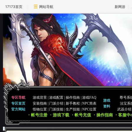
17173首页
网站导航
新网游
专区导航
游戏背景
|
游戏配置
|
操作指南
|
游戏FAQ
尊号系
游戏
专区首页
安装指南
|
门派介绍
|
新手教程
|
NPC简表
法宝系
资料
官方网站
怪物位置
|
门派技能
|
生产技能
|
NPC位置
武器介绍
・帐号注册
・游戏下载
・帐号充值
・操作指南
・客服中