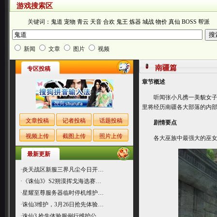
游戏搜索区
关键词：
鬼道
宠物
青云
天音
合欢
鬼王
炼器
城战
物价
真仙
BOSS
帮派
新闻
文章
图片
视频
南疆篇
专区投稿
章节概述
听闻张小凡携一美貌女子来
里将经历南疆各大部落的内
文章投稿
记者投稿
话题投稿
剧情要点
视频上传
截图上传
照片上传
各大巫族中最强大的巫女“玲
最新更新
·
炎天战区新服三界凡尘今日开…
·
《诛仙3》S2朔漠挥戈海选赛…
·
星耀至尊服务器临时停机维护…
·
诛仙3维护，3月26日抢先体验…
·
诛仙3 抢先体验服例行维护公…