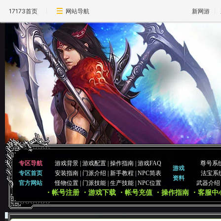
17173首页
网站导航
新网游
专区导航
游戏背景
|
游戏配置
|
操作指南
|
游戏FAQ
尊号系
游戏
专区首页
安装指南
|
门派介绍
|
新手教程
|
NPC简表
法宝系
资料
官方网站
怪物位置
|
门派技能
|
生产技能
|
NPC位置
武器介绍
・帐号注册
・游戏下载
・帐号充值
・操作指南
・客服中