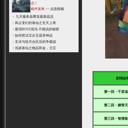
点！
稿件发表
>>
点击投稿
・
九天服务器腾龙最新战况
・
风云变幻的诛仙之玄天上将
・
最强BOSS混沌-不能说的秘密
・
如何把法宝从宝器变神品
・
玄冰与炫月合区后的争霸战
・
浅谈诛仙之物品和金，元宝
剧情故
第一回・千里
第二回・媚骨
第三回・智潜