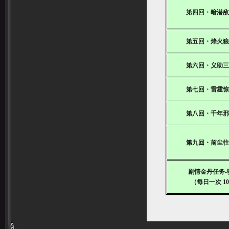
第四回・暗潜
第五回・烽火
第六回・义助
第七回・雷霆
第八回・千年
第九回・前尘
剧情金丹任务-
（每日一次 105