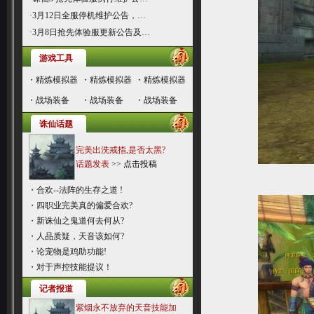
·
3月12日全服停机维护公告，…
·
3月8日抢先体验服更新公告及…
游戏工具
・
精炼模拟器
・
精炼模拟器
・
精炼模拟器
・
战场装备
・
战场装备
・
战场装备
诛仙话题
完美出洗戒指,是否太黑?
话题发表
>>
点击投稿
・
合欢--法阵的生存之道 !
・
四职业完美真的偏爱合欢?
・
新诛仙之鬼道何去何从?
・
人品质疑，天音该如何?
・
论宠物是鸡助功能!
・
对于声控技能提议！
记者报道
紫烟永不放弃的天音技能加