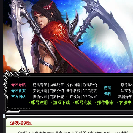
专区导航
游戏背景
|
游戏配置
|
操作指南
|
游戏FAQ
尊号系
游戏
专区首页
安装指南
|
门派介绍
|
新手教程
|
NPC简表
法宝系
资料
官方网站
怪物位置
|
门派技能
|
生产技能
|
NPC位置
武器介绍
・帐号注册
・游戏下载
・帐号充值
・操作指南
・客服中
游戏搜索区