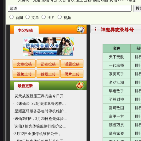
关键词：
鬼道
宠物
青云
天音
合欢
鬼王
炼器
城战
物价
真仙
BOSS
帮派
新闻
文章
图片
视频
神魔异志录尊号
专区投稿
名称
获
天下无敌
排
文章投稿
记者投稿
话题投稿
一代宗师
排
寂寞高手
排
视频上传
截图上传
照片上传
名动江湖
排
最新更新
罕逢敌手
排
·
炎天战区新服三界凡尘今日开…
至尊财神
排
·
《诛仙3》S2朔漠挥戈海选赛…
富可敌国
排
·
星耀至尊服务器临时停机维护…
富甲一方
排
·
诛仙3维护，3月26日抢先体验…
腰缠万贯
排
·
诛仙3 抢先体验服例行维护公…
薄有家资
排
·
3月12日全服停机维护公告，…