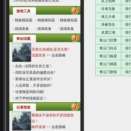
·
3月8日抢先体验服更新公告及…
至上仙师
排
任者无敌
排
游戏工具
侠之大者
排
・
精炼模拟器
・
精炼模拟器
・
精炼模拟器
泽被苍生
排
・
战场装备
・
战场装备
・
战场装备
名震江湖
排
诛仙话题
青云门巨擎
排
青云门柱石
排
完美出洗戒指,是否太黑?
话题发表
>>
点击投稿
青云门栋梁
排
青云门精英
排
・
合欢--法阵的生存之道 !
青云门新锐
排
・
四职业完美真的偏爱合欢?
・
新诛仙之鬼道何去何从?
・
人品质疑，天音该如何?
・
论宠物是鸡助功能!
・
对于声控技能提议！
记者报道
紫烟永不放弃的天音技能加
点！
稿件发表
>>
点击投稿