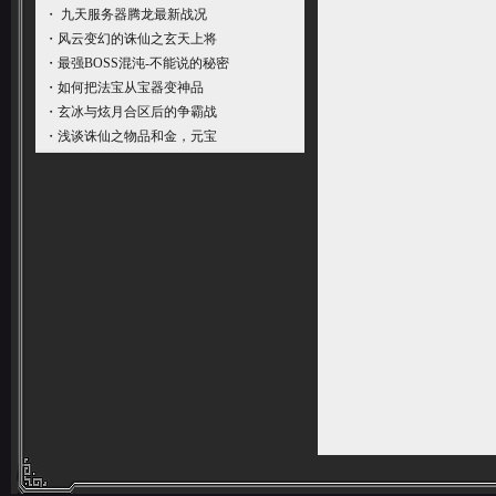
・
九天服务器腾龙最新战况
・
风云变幻的诛仙之玄天上将
・
最强BOSS混沌-不能说的秘密
・
如何把法宝从宝器变神品
・
玄冰与炫月合区后的争霸战
・
浅谈诛仙之物品和金，元宝