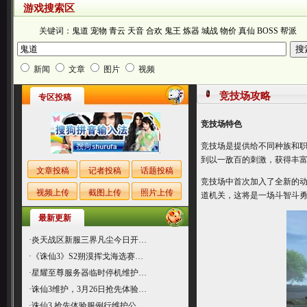
游戏搜索区
关键词：
鬼道
宠物
青云
天音
合欢
鬼王
炼器
城战
物价
真仙
BOSS
帮派
新闻
文章
图片
视频
竞技场攻略
专区投稿
竞技场特色
竞技场是提供给不同种族和职
到以一敌百的刺激，获得丰
文章投稿
记者投稿
话题投稿
竞技场中首次加入了全新的
视频上传
截图上传
照片上传
道机关，这将是一场斗智斗
最新更新
·
炎天战区新服三界凡尘今日开…
·
《诛仙3》S2朔漠挥戈海选赛…
·
星耀至尊服务器临时停机维护…
·
诛仙3维护，3月26日抢先体验…
·
诛仙3 抢先体验服例行维护公…