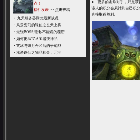
● 更多的击杀对手，只是获
点！
该人的积分会累计到自己积分
稿件发表
>>
点击投稿
直接取得胜利。
・
九天服务器腾龙最新战况
・
风云变幻的诛仙之玄天上将
・
最强BOSS混沌-不能说的秘密
・
如何把法宝从宝器变神品
・
玄冰与炫月合区后的争霸战
・
浅谈诛仙之物品和金，元宝