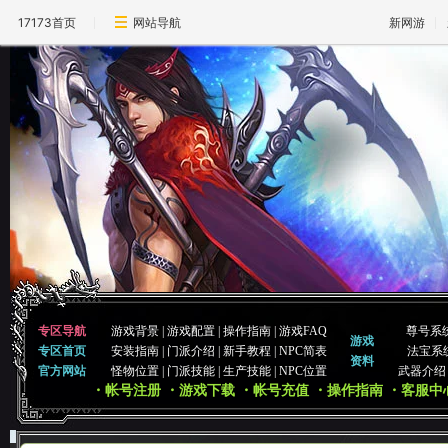
17173首页
网站导航
新网游
专区导航
游戏背景
|
游戏配置
|
操作指南
|
游戏FAQ
尊号系
游戏
专区首页
安装指南
|
门派介绍
|
新手教程
|
NPC简表
法宝系
资料
官方网站
怪物位置
|
门派技能
|
生产技能
|
NPC位置
武器介绍
・帐号注册
・游戏下载
・帐号充值
・操作指南
・客服中