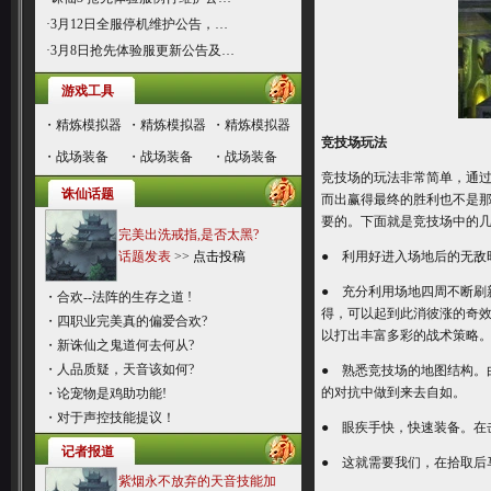
·
3月12日全服停机维护公告，…
·
3月8日抢先体验服更新公告及…
游戏工具
・
精炼模拟器
・
精炼模拟器
・
精炼模拟器
竞技场玩法
・
战场装备
・
战场装备
・
战场装备
竞技场的玩法非常简单，通
诛仙话题
而出赢得最终的胜利也不是
要的。下面就是竞技场中的
完美出洗戒指,是否太黑?
话题发表
>>
点击投稿
● 利用好进入场地后的无
● 充分利用场地四周不断
・
合欢--法阵的生存之道 !
得，可以起到此消彼涨的奇
・
四职业完美真的偏爱合欢?
以打出丰富多彩的战术策略
・
新诛仙之鬼道何去何从?
・
人品质疑，天音该如何?
● 熟悉竞技场的地图结构
的对抗中做到来去自如。
・
论宠物是鸡助功能!
・
对于声控技能提议！
● 眼疾手快，快速装备。在
记者报道
● 这就需要我们，在拾取后
紫烟永不放弃的天音技能加