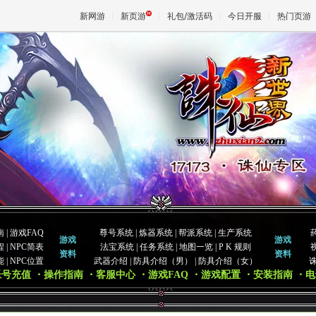
新网游
新页游
礼包/激活码
今日开服
热门页游
魔兽
天堂
王权与
南
|
游戏FAQ
尊号系统
|
炼器系统
|
帮派系统
|
生产系统
游戏
游戏
程
|
NPC简表
法宝系统
|
任务系统
|
地图一览
|
P K 规则
资料
资料
能
|
NPC位置
武器介绍
|
防具介绍（男）
|
防具介绍（女）
帐号充值
・操作指南
・客服中心
・游戏FAQ
・游戏配置
・安装指南
・电