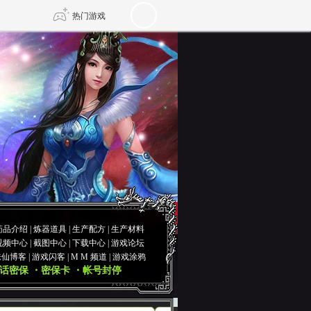
热门游戏
DNF
传奇4
剑网3旗舰版
新天龙八部
自由
诛仙世界
仙剑世界
药品介绍
|
炼器道具
|
生产配方
|
生产材料
视频中心
|
截图中心
|
下载中心
|
游戏论坛
诛仙博客
|
游戏闪客
|
M M 频道
|
游戏涂鸦
话密保
・密保卡
・帐号封停