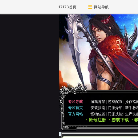
17173首页
网站导航
专区导航
游戏背景
|
游戏配置
|
操作指
专区首页
安装指南
|
门派介绍
|
新手教
官方网站
怪物位置
|
门派技能
|
生产技
・帐号注册
・游戏下载
・