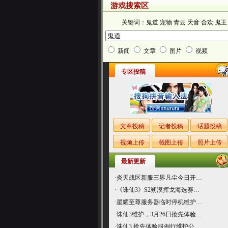
游戏搜索区
关键词：
鬼道
宠物
青云
天音
合欢
鬼王
新闻
文章
图片
视频
专区投稿
文章投稿
记者投稿
话题投稿
视频上传
截图上传
照片上传
最新更新
·
炎天战区新服三界凡尘今日开…
·
《诛仙3》S2朔漠挥戈海选赛…
·
星耀至尊服务器临时停机维护…
·
诛仙3维护，3月26日抢先体验…
·
诛仙3 抢先体验服例行维护公…