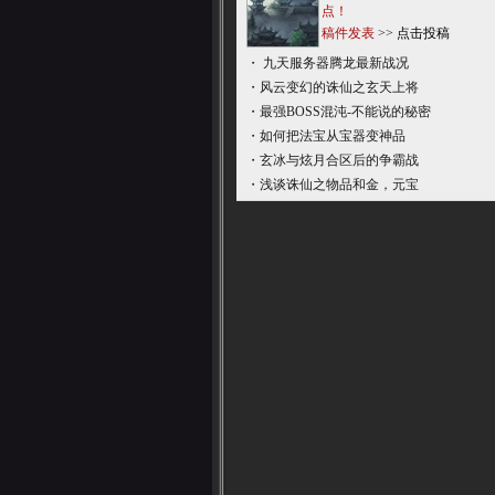
点！
稿件发表
>>
点击投稿
・
九天服务器腾龙最新战况
・
风云变幻的诛仙之玄天上将
・
最强BOSS混沌-不能说的秘密
・
如何把法宝从宝器变神品
・
玄冰与炫月合区后的争霸战
・
浅谈诛仙之物品和金，元宝