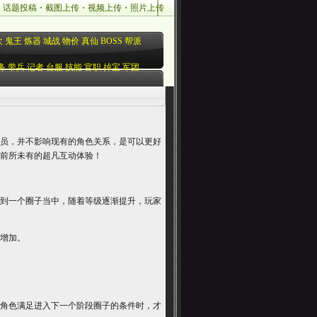
・
话题投稿
・
截图上传
・
视频上传
・
照片上传
欢
鬼王
炼器
城战
物价
真仙
BOSS
帮派
务
带兵
记者
台服
技能
官职
掉宝
军团
员，并不影响现有的角色关系，是可以更好
前所未有的超凡互动体验！
到一个圈子当中，随着等级逐渐提升，玩家
增加。
角色满足进入下一个阶段圈子的条件时，才