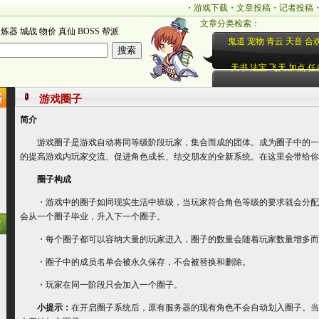
・
游戏下载
・
文章投稿
・
记者投稿
文章分类检索：
炼器
城战
物价
真仙
BOSS
帮派
鬼道
宠物
青云
天音
合
天书
法宝
飞天
加点
任
游戏圈子
简介
游戏圈子是游戏自动将同等级阶段玩家，集合而成的团体。成为圈子中的一
的提高游戏内玩家交流、促进角色成长、结交朋友的全新系统。在这里会带给你
圈子构成
・游戏中的圈子如同现实生活中班级，当玩家符合角色等级的要求就会分配
会从一个圈子毕业，升入下一个圈子。
・每个圈子都可以容纳大量的玩家进入，圈子的数量会随着玩家数量增多而
・圈子中的成员名单会被永久保存，不会被替换和删除。
・玩家在同一阶段只会加入一个圈子。
小提示：
在开启圈子系统后，原有服务器的现有角色不会自动划入圈子。当