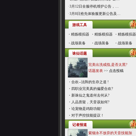
·
3月12日全服停机维护公告，…
·
3月8日抢先体验服更新公告及…
游戏工具
・
精炼模拟器
・
精炼模拟器
・
精炼模拟器
・
战场装备
・
战场装备
・
战场装备
诛仙话题
完美出洗戒指,是否太黑?
话题发表
>>
点击投稿
・
合欢--法阵的生存之道 !
・
四职业完美真的偏爱合欢?
・
新诛仙之鬼道何去何从?
・
人品质疑，天音该如何?
・
论宠物是鸡助功能!
・
对于声控技能提议！
记者报道
紫烟永不放弃的天音技能加