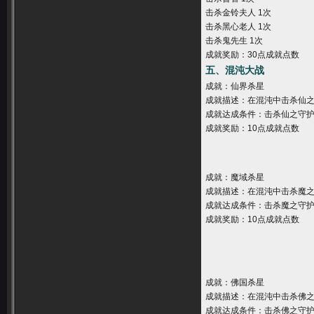
击杀金铃夫人 1次
击杀黑心老人 1次
击杀鬼先生 1次
成就奖励：30点成就点数
五、混沌大战
成就：仙界杀星
成就描述：在混沌中击杀仙之守
成就达成条件：击杀仙之守护 
成就奖励：10点成就点数
成就：魔域杀星
成就描述：在混沌中击杀魔之守
成就达成条件：击杀魔之守护 
成就奖励：10点成就点数
成就：佛国杀星
成就描述：在混沌中击杀佛之守
成就达成条件：击杀佛之守护 