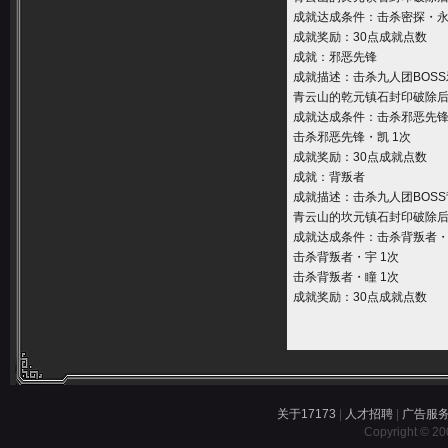
成就达成条件：击杀密探・永
成就奖励：30点成就点数
成就：邪恶先锋
成就描述：击杀九人团BOS
青云山的乾元镇石封印破除
成就达成条件：击杀邪恶先锋
击杀邪恶先锋・凯 1次
成就奖励：30点成就点数
成就：背叛者
成就描述：击杀九人团BOS
青云山的坎元镇石封印破除
成就达成条件：击杀背叛者・
击杀背叛者・宇 1次
击杀背叛者・瞳 1次
成就奖励：30点成就点数
关于17173
|
人才招聘
|
广告服
Copyright © 200