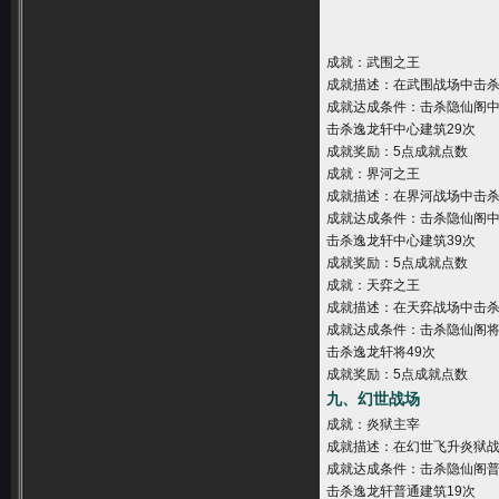
成就：武围之王
成就描述：在武围战场中击杀
成就达成条件：击杀隐仙阁中
击杀逸龙轩中心建筑29次
成就奖励：5点成就点数
成就：界河之王
成就描述：在界河战场中击杀
成就达成条件：击杀隐仙阁中
击杀逸龙轩中心建筑39次
成就奖励：5点成就点数
成就：天弈之王
成就描述：在天弈战场中击杀
成就达成条件：击杀隐仙阁将
击杀逸龙轩将49次
成就奖励：5点成就点数
九、幻世战场
成就：炎狱主宰
成就描述：在幻世飞升炎狱战
成就达成条件：击杀隐仙阁普
击杀逸龙轩普通建筑19次