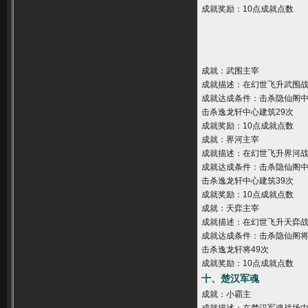
成就奖励：10点成就点数
成就：武围主宰
成就描述：在幻世飞升武围战
成就达成条件：击杀隐仙阁中
击杀逸龙轩中心建筑29次
成就奖励：10点成就点数
成就：界河主宰
成就描述：在幻世飞升界河战
成就达成条件：击杀隐仙阁中
击杀逸龙轩中心建筑39次
成就奖励：10点成就点数
成就：天弈主宰
成就描述：在幻世飞升天弈战
成就达成条件：击杀隐仙阁将
击杀逸龙轩将49次
成就奖励：10点成就点数
十、楚汉军魂
成就：小霸主