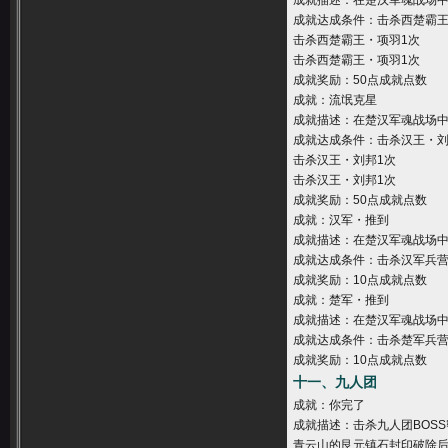
成就描述：在楚汉军魂战场
成就达成条件：击杀西楚霸王
击杀西楚霸王・项羽1次
击杀西楚霸王・项羽1次
成就奖励：50点成就点数
成就：流氓克星
成就描述：在楚汉军魂战场
成就达成条件：击杀汉王・刘
击杀汉王・刘邦1次
击杀汉王・刘邦1次
成就奖励：50点成就点数
成就：汉军・推到
成就描述：在楚汉军魂战场
成就达成条件：击杀汉军兵营
成就奖励：10点成就点数
成就：楚军・推到
成就描述：在楚汉军魂战场
成就达成条件：击杀楚军兵营
成就奖励：10点成就点数
十一、九人团
成就：你完了
成就描述：击杀九人团BOS
青云山的艮元镇石封印破除