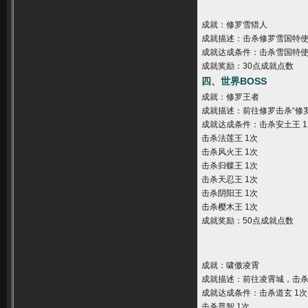
成就：修罗雪猎人
成就描述：击杀修罗雪国特使
成就达成条件：击杀雪国特使
成就奖励：30点成就点数
四、世界BOSS
成就：修罗王者
成就描述：前往修罗击杀“修
成就达成条件：击杀安土王 
击杀法莲王 1次
击杀风火王 1次
击杀归蝶王 1次
击杀天忍王 1次
击杀阴阳王 1次
击杀樱木王 1次
成就奖励：50点成就点数
成就：啸傲凌霄
成就描述：前往凌霄城，击
成就达成条件：击杀道玄 1次
击杀普智 1次