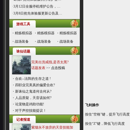
·
3月12日全服停机维护公告，…
·
3月8日抢先体验服更新公告及…
游戏工具
・
精炼模拟器
・
精炼模拟器
・
精炼模拟器
・
战场装备
・
战场装备
・
战场装备
诛仙话题
完美出洗戒指,是否太黑?
话题发表
>>
点击投稿
・
合欢--法阵的生存之道 !
・
四职业完美真的偏爱合欢?
・
新诛仙之鬼道何去何从?
・
人品质疑，天音该如何?
・
论宠物是鸡助功能!
飞剑操作
・
对于声控技能提议！
按住“空格”键，提升飞行高度
记者报道
按住“Z”键，降低飞行高度
紫烟永不放弃的天音技能加