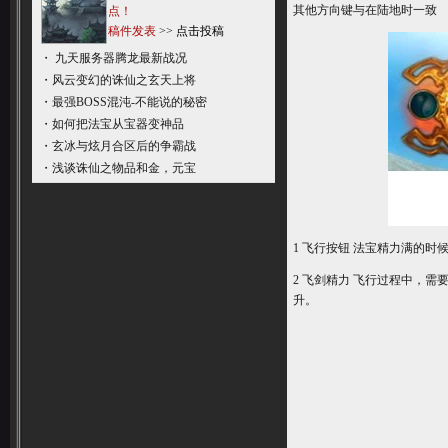
其他方向键与在陆地时一致
点！
稿件发表
>>
点击投稿
・
九天服务器腾龙最新战况
・
风云变幻的诛仙之玄天上将
・
最强BOSS混沌-不能说的秘密
・
如何把法宝从宝器变神品
・
玄冰与炫月合区后的争霸战
・
浅谈诛仙之物品和金，元宝
1 飞行按钮 法宝精力满的
2 飞剑精力 飞行过程中，
升。