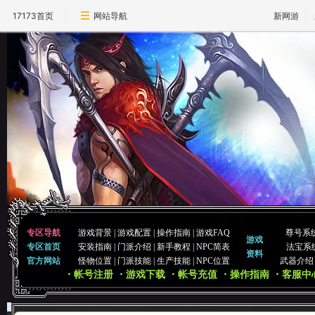
17173首页
网站导航
新网游
专区导航
游戏背景
|
游戏配置
|
操作指南
|
游戏FAQ
尊号系
游戏
专区首页
安装指南
|
门派介绍
|
新手教程
|
NPC简表
法宝系
资料
官方网站
怪物位置
|
门派技能
|
生产技能
|
NPC位置
武器介绍
・帐号注册
・游戏下载
・帐号充值
・操作指南
・客服中