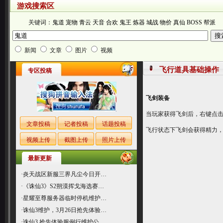
游戏搜索区
关键词：
鬼道
宠物
青云
天音
合欢
鬼王
炼器
城战
物价
真仙
BOSS
帮派
新闻
文章
图片
视频
飞行道具基础操作
专区投稿
飞剑装备
当玩家获得飞剑后，右键点
文章投稿
记者投稿
话题投稿
飞行状态下飞剑会获得精力
视频上传
截图上传
照片上传
最新更新
·
炎天战区新服三界凡尘今日开…
·
《诛仙3》S2朔漠挥戈海选赛…
·
星耀至尊服务器临时停机维护…
·
诛仙3维护，3月26日抢先体验…
·
诛仙3 抢先体验服例行维护公…