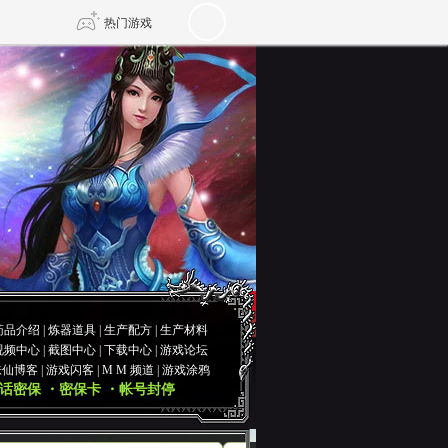
热门游戏
DNF
传奇4
剑网3旗舰版
新天龙八部
自由
诛仙世界
仙剑世界
药品介绍
|
炼器道具
|
生产配方
|
生产材料
视频中心
|
截图中心
|
下载中心
|
游戏论坛
诛仙博客
|
游戏闪客
|
M M 频道
|
游戏涂鸦
话密保
・密保卡
・帐号封停