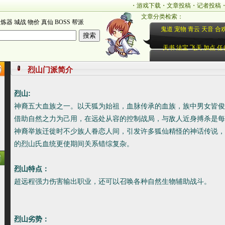
・
游戏下载
・
文章投稿
・
记者投稿
文章分类检索：
炼器
城战
物价
真仙
BOSS
帮派
鬼道
宠物
青云
天音
合
天书
法宝
飞天
加点
任
烈山门派简介
烈山:
神裔五大血族之一。以天狐为始祖，血脉传承的血族，族中男女皆俊
借助自然之力为己用，在远处从容的控制战局，与敌人近身搏杀是每
神裔举族迁徙时不少族人眷恋人间，引发许多狐仙精怪的神话传说，
的烈山氏血统更使期间关系错综复杂。
烈山特点：
超远程强力伤害输出职业，还可以召唤各种自然生物辅助战斗。
烈山劣势：