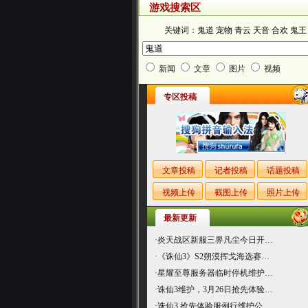
游戏搜索区
关键词：
鬼道
宠物
青云
天音
合欢
鬼王
新闻
文章
图片
视频
专区投稿
文章投稿
记者投稿
话题投稿
视频上传
截图上传
照片上传
最新更新
·
炎天战区新服三界凡尘今日开…
·
《诛仙3》S2朔漠挥戈海选赛…
·
星耀至尊服务器临时停机维护…
·
诛仙3维护，3月26日抢先体验…
·
诛仙3 抢先体验服例行维护公…