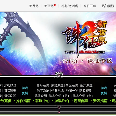
新网游
新页游
礼包/激活码
今日开服
热门页游
魔兽
天堂
王权与
南
|
游戏FAQ
尊号系统
|
炼器系统
|
帮派系统
|
生产系统
游戏
游戏
程
|
NPC简表
法宝系统
|
任务系统
|
地图一览
|
P K 规则
资料
资料
能
|
NPC位置
武器介绍
|
防具介绍（男）
|
防具介绍（女）
帐号充值
・操作指南
・客服中心
・游戏FAQ
・游戏配置
・安装指南
・电