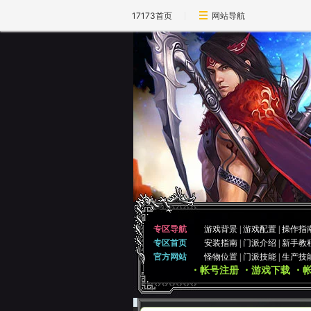
17173首页
网站导航
专区导航
游戏背景
|
游戏配置
|
操作指
专区首页
安装指南
|
门派介绍
|
新手教
官方网站
怪物位置
|
门派技能
|
生产技
・帐号注册
・游戏下载
・