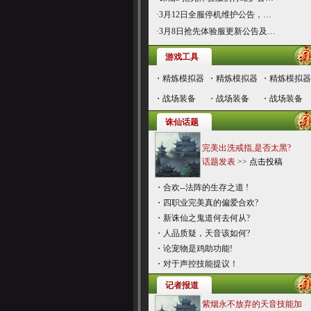
·
3月12日全服停机维护公告，…
·
3月8日抢先体验服更新公告及…
游戏工具
・
精炼模拟器
・
精炼模拟器
・
精炼模拟器
・
战场装备
・
战场装备
・
战场装备
诛仙话题
完美出洗戒指,是否太黑?
话题发表
>>
点击投稿
・
合欢--法阵的生存之道 !
・
四职业完美真的偏爱合欢?
・
新诛仙之鬼道何去何从?
・
人品质疑，天音该如何?
・
论宠物是鸡助功能!
・
对于声控技能提议！
记者报道
紫烟永不放弃的天音技能加