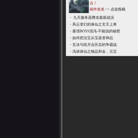
点！
稿件发表
>>
点击投稿
・
九天服务器腾龙最新战况
・
风云变幻的诛仙之玄天上将
・
最强BOSS混沌-不能说的秘密
・
如何把法宝从宝器变神品
・
玄冰与炫月合区后的争霸战
・
浅谈诛仙之物品和金，元宝