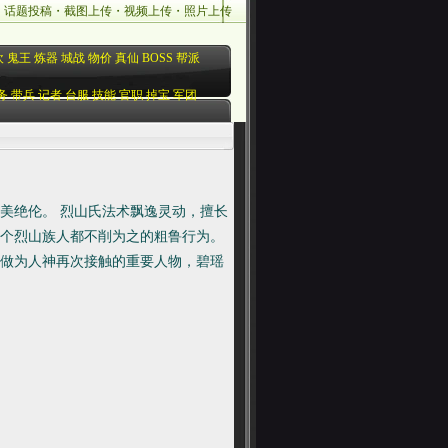
・
话题投稿
・
截图上传
・
视频上传
・
照片上传
欢
鬼王
炼器
城战
物价
真仙
BOSS
帮派
务
带兵
记者
台服
技能
官职
掉宝
军团
美绝伦。 烈山氏法术飘逸灵动，擅长
个烈山族人都不削为之的粗鲁行为。
做为人神再次接触的重要人物，碧瑶