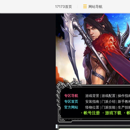
17173首页
网站导航
专区导航
游戏背景
|
游戏配置
|
操作指
专区首页
安装指南
|
门派介绍
|
新手教
官方网站
怪物位置
|
门派技能
|
生产技
・帐号注册
・游戏下载
・