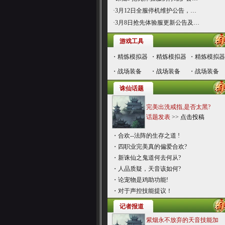
·
3月12日全服停机维护公告，…
·
3月8日抢先体验服更新公告及…
游戏工具
・
精炼模拟器
・
精炼模拟器
・
精炼模拟器
・
战场装备
・
战场装备
・
战场装备
诛仙话题
完美出洗戒指,是否太黑?
话题发表
>>
点击投稿
・
合欢--法阵的生存之道 !
・
四职业完美真的偏爱合欢?
・
新诛仙之鬼道何去何从?
・
人品质疑，天音该如何?
・
论宠物是鸡助功能!
・
对于声控技能提议！
记者报道
紫烟永不放弃的天音技能加