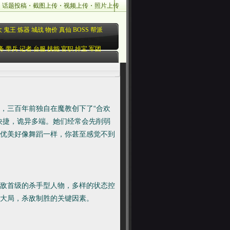
・
话题投稿
・
截图上传
・
视频上传
・
照片上传
欢
鬼王
炼器
城战
物价
真仙
BOSS
帮派
务
带兵
记者
台服
技能
官职
掉宝
军团
，三百年前独自在魔教创下了“合欢
快捷，诡异多端。她们经常会先削弱
优美好像舞蹈一样，你甚至感觉不到
敌首级的杀手型人物，多样的状态控
大局，杀敌制胜的关键因素。