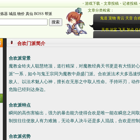
・
游戏下载
・
文章投稿
・
记者投稿
文章分类检索：
炼器
城战
物价
真仙
BOSS
帮派
鬼道
宠物
青云
天音
合
天书
法宝
飞天
加点
任
合欢门派简介
合欢派背景
魔教金铃夫人聪慧绝顶，道行精深，对魔教经典天书更是有大悟於心
派”一系，如今与鬼王宗同为魔教中鼎盛门派。合欢派法术大多迅速
敌人、以法术魅人心神，擅长在无形之中取人性命。手持环刃，动作
危险已经到达身边。
合欢派特点
瞬间的高伤害输出，强力的暴击能力使得合欢是唯一能在瞬息之间取
制技往往使敌人有力难施，无论单人决斗还是多人混战，合欢是控制
合欢派劣势