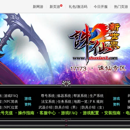
新网游
新页游
礼包/激活码
今日开服
热门页游
魔兽
天堂
王权与
南
|
游戏FAQ
尊号系统
|
炼器系统
|
帮派系统
|
生产系统
游戏
游戏
程
|
NPC简表
法宝系统
|
任务系统
|
地图一览
|
P K 规则
资料
资料
能
|
NPC位置
武器介绍
|
防具介绍（男）
|
防具介绍（女）
帐号充值
・操作指南
・客服中心
・游戏FAQ
・游戏配置
・安装指南
・电