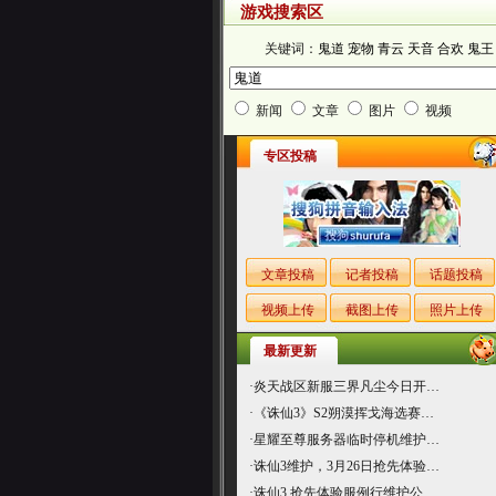
游戏搜索区
关键词：
鬼道
宠物
青云
天音
合欢
鬼王
新闻
文章
图片
视频
专区投稿
文章投稿
记者投稿
话题投稿
视频上传
截图上传
照片上传
最新更新
·
炎天战区新服三界凡尘今日开…
·
《诛仙3》S2朔漠挥戈海选赛…
·
星耀至尊服务器临时停机维护…
·
诛仙3维护，3月26日抢先体验…
·
诛仙3 抢先体验服例行维护公…