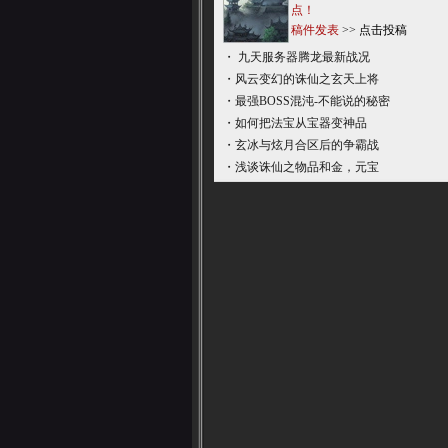
点！
稿件发表
>>
点击投稿
・
九天服务器腾龙最新战况
・
风云变幻的诛仙之玄天上将
・
最强BOSS混沌-不能说的秘密
・
如何把法宝从宝器变神品
・
玄冰与炫月合区后的争霸战
・
浅谈诛仙之物品和金，元宝