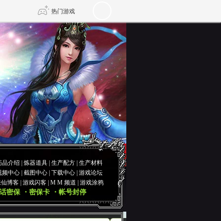
热门游戏
DNF
传奇4
剑网3旗舰版
新天龙八部
自由
诛仙世界
仙剑世界
药品介绍
|
炼器道具
|
生产配方
|
生产材料
视频中心
|
截图中心
|
下载中心
|
游戏论坛
诛仙博客
|
游戏闪客
|
M M 频道
|
游戏涂鸦
话密保
・密保卡
・帐号封停