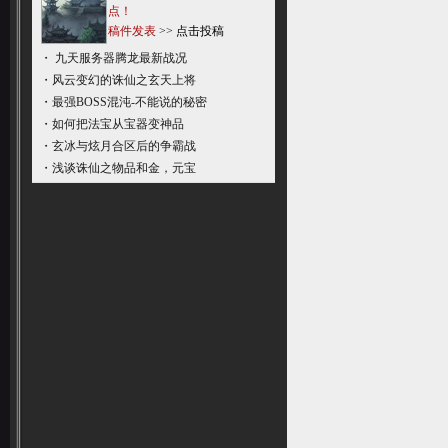
点！
稿件发表
>>
点击投稿
・
九天服务器腾龙最新战况
・
风云变幻的诛仙之玄天上将
・
最强BOSS混沌-不能说的秘密
・
如何把法宝从宝器变神品
・
玄冰与炫月合区后的争霸战
・
浅谈诛仙之物品和金，元宝