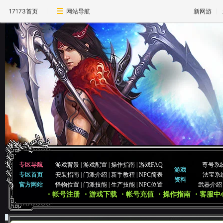
17173首页
网站导航
新网游
专区导航
游戏背景
|
游戏配置
|
操作指南
|
游戏FAQ
尊号系
游戏
专区首页
安装指南
|
门派介绍
|
新手教程
|
NPC简表
法宝系
资料
官方网站
怪物位置
|
门派技能
|
生产技能
|
NPC位置
武器介绍
・帐号注册
・游戏下载
・帐号充值
・操作指南
・客服中