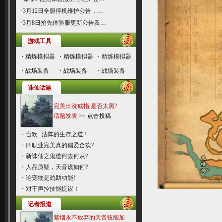
·
3月12日全服停机维护公告，…
·
3月8日抢先体验服更新公告及…
游戏工具
・
精炼模拟器
・
精炼模拟器
・
精炼模拟器
・
战场装备
・
战场装备
・
战场装备
诛仙话题
完美出洗戒指,是否太黑?
话题发表
>>
点击投稿
・
合欢--法阵的生存之道 !
・
四职业完美真的偏爱合欢?
・
新诛仙之鬼道何去何从?
・
人品质疑，天音该如何?
・
论宠物是鸡助功能!
・
对于声控技能提议！
记者报道
紫烟永不放弃的天音技能加