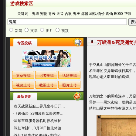
游戏搜索区
关键词：
鬼道
宠物
青云
天音
合欢
鬼王
炼器
城战
物价
真仙
BOSS
帮派
新闻
文章
图片
视频
万蝠洞＆死灵渊简
专区投稿
于空桑山山阴背阳处的千年
术圈养的变异蝙蝠横行其中
文章投稿
记者投稿
话题投稿
现黑心老人驻世时的辉煌。
视频上传
截图上传
照片上传
万蝠洞之下的黑暗深渊，乃
最新更新
异兽――黑水玄蛇，端的是凶
·
炎天战区新服三界凡尘今日开…
峭的山壁之中静待有缘之人
·
《诛仙3》S2朔漠挥戈海选赛…
·
星耀至尊服务器临时停机维护…
·
诛仙3维护，3月26日抢先体验…
·
诛仙3 抢先体验服例行维护公…