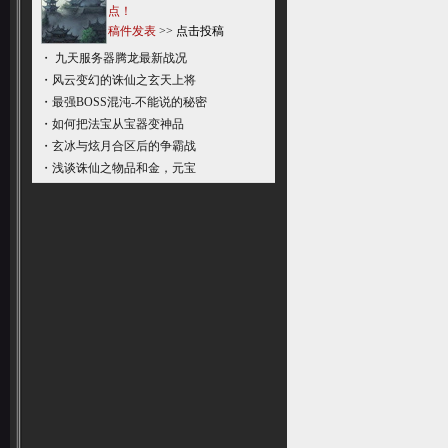
点！
稿件发表
>>
点击投稿
・
九天服务器腾龙最新战况
・
风云变幻的诛仙之玄天上将
・
最强BOSS混沌-不能说的秘密
・
如何把法宝从宝器变神品
・
玄冰与炫月合区后的争霸战
・
浅谈诛仙之物品和金，元宝