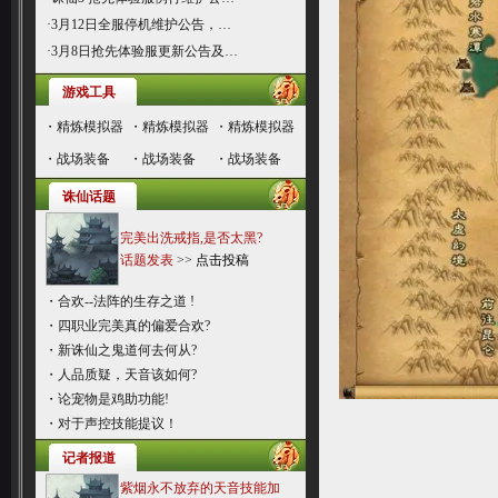
·
3月12日全服停机维护公告，…
·
3月8日抢先体验服更新公告及…
游戏工具
・
精炼模拟器
・
精炼模拟器
・
精炼模拟器
・
战场装备
・
战场装备
・
战场装备
诛仙话题
完美出洗戒指,是否太黑?
话题发表
>>
点击投稿
・
合欢--法阵的生存之道 !
・
四职业完美真的偏爱合欢?
・
新诛仙之鬼道何去何从?
・
人品质疑，天音该如何?
・
论宠物是鸡助功能!
・
对于声控技能提议！
记者报道
紫烟永不放弃的天音技能加