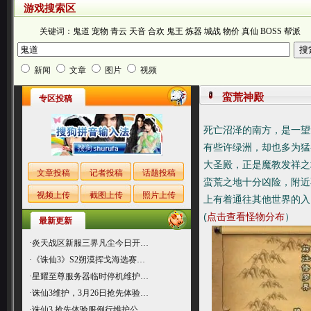
游戏搜索区
关键词：
鬼道
宠物
青云
天音
合欢
鬼王
炼器
城战
物价
真仙
BOSS
帮派
新闻
文章
图片
视频
蛮荒神殿
专区投稿
死亡沼泽的南方，是一望
有些许绿洲，却也多为猛
大圣殿，正是魔教发祥之
文章投稿
记者投稿
话题投稿
蛮荒之地十分凶险，附近
视频上传
截图上传
照片上传
上有着通往其他世界的入
(
点击查看怪物分布
）
最新更新
·
炎天战区新服三界凡尘今日开…
·
《诛仙3》S2朔漠挥戈海选赛…
·
星耀至尊服务器临时停机维护…
·
诛仙3维护，3月26日抢先体验…
·
诛仙3 抢先体验服例行维护公…