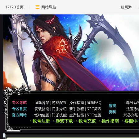
17173首页
网站导航
新网游
专区导航
游戏背景
|
游戏配置
|
操作指南
|
游戏FAQ
尊号系
游戏
专区首页
安装指南
|
门派介绍
|
新手教程
|
NPC简表
法宝系
资料
官方网站
怪物位置
|
门派技能
|
生产技能
|
NPC位置
武器介绍
・帐号注册
・游戏下载
・帐号充值
・操作指南
・客服中