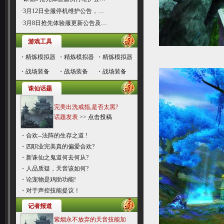
·
3月12日全服停机维护公告，…
·
3月8日抢先体验服更新公告及…
游戏工具
・
精炼模拟器
・
精炼模拟器
・
精炼模拟器
・
战场装备
・
战场装备
・
战场装备
诛仙话题
完美出洗戒指,是否太黑?
话题发表
>>
点击投稿
・
合欢--法阵的生存之道 !
・
四职业完美真的偏爱合欢?
・
新诛仙之鬼道何去何从?
・
人品质疑，天音该如何?
・
论宠物是鸡助功能!
・
对于声控技能提议！
记者报道
紫烟永不放弃的天音技能加