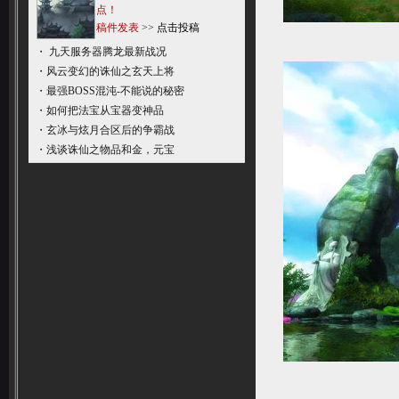
点！
稿件发表
>>
点击投稿
・
九天服务器腾龙最新战况
・
风云变幻的诛仙之玄天上将
・
最强BOSS混沌-不能说的秘密
・
如何把法宝从宝器变神品
・
玄冰与炫月合区后的争霸战
・
浅谈诛仙之物品和金，元宝