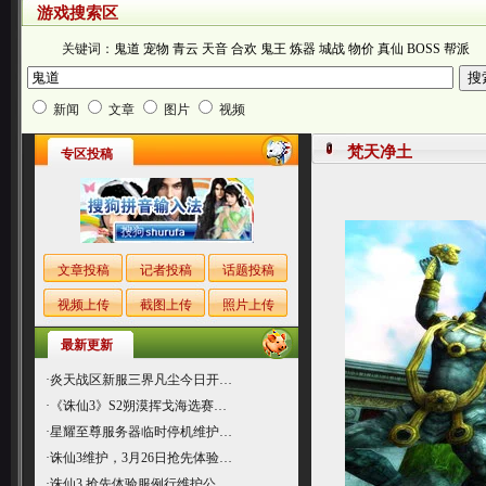
游戏搜索区
关键词：
鬼道
宠物
青云
天音
合欢
鬼王
炼器
城战
物价
真仙
BOSS
帮派
新闻
文章
图片
视频
梵天净土
专区投稿
文章投稿
记者投稿
话题投稿
视频上传
截图上传
照片上传
最新更新
·
炎天战区新服三界凡尘今日开…
·
《诛仙3》S2朔漠挥戈海选赛…
·
星耀至尊服务器临时停机维护…
·
诛仙3维护，3月26日抢先体验…
·
诛仙3 抢先体验服例行维护公…