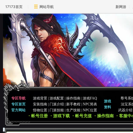
17173首页
网站导航
新网游
专区导航
游戏背景
|
游戏配置
|
操作指南
|
游戏FAQ
尊号系
游戏
专区首页
安装指南
|
门派介绍
|
新手教程
|
NPC简表
法宝系
资料
官方网站
怪物位置
|
门派技能
|
生产技能
|
NPC位置
武器介绍
・帐号注册
・游戏下载
・帐号充值
・操作指南
・客服中