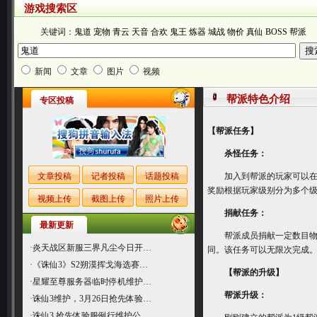
游戏搜索区
关键词：
鬼道
宠物
青云
天音
合欢
鬼王
炼器
城战
物价
真仙
BOSS
帮派
新闻
文章
图片
视频
帮派特色介绍
专区投稿
【帮派任务】
杀怪任务：
文章投稿
记者投稿
话题投稿
加入到帮派的玩家可以在帮
奖励根据玩家级别分为多个
视频上传
截图上传
照片上传
捐献任务：
最新更新
帮派成员捐献一定数目物品
·
炎天战区新服三界凡尘今日开…
同。该任务可以无限次完成
·
《诛仙3》S2朔漠挥戈海选赛…
【帮派的升级】
·
星耀至尊服务器临时停机维护…
帮派升级：
·
诛仙3维护，3月26日抢先体验…
·
诛仙3 抢先体验服例行维护公…