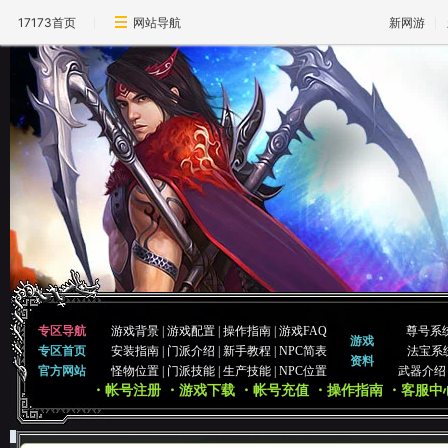
17173首页
网站导航
新网游
专区导航
游戏背景
|
游戏配置
|
操作指南
|
游戏FAQ
尊号系
游戏
专区首页
安装指南
|
门派介绍
|
新手教程
|
NPC简表
法宝系
资料
官方网站
怪物位置
|
门派技能
|
生产技能
|
NPC位置
武器介绍
・帐号注册
・游戏下载
・帐号充值
・操作指南
・客服中