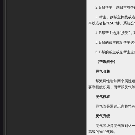
2. B帮帮主、副帮主有任
3. 帮主、副帮主掉线或者
吊线或者按”ESC”键。系统公
4. B帮帮主选择“接受”
5. B帮的帮主或副帮主选择
6. B帮的帮主或副帮主选择
【帮派战争】
灵气收集
帮派属性增加两个属性项：
要靠捐献积累，而帮派灵气等
灵气获取
灵气值是通过玩家将精英怪
灵气升级
灵气等级是灵气值到达一定
高级的物品奖励。