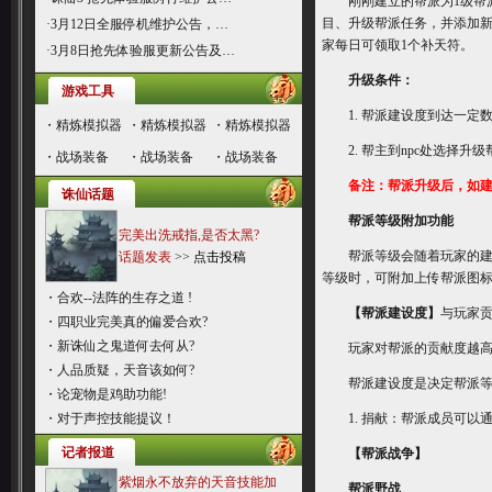
刚刚建立的帮派为1级帮派
目、升级帮派任务，并添加
·
3月12日全服停机维护公告，…
家每日可领取1个补天符。
·
3月8日抢先体验服更新公告及…
升级条件：
游戏工具
1. 帮派建设度到达一定
・
精炼模拟器
・
精炼模拟器
・
精炼模拟器
2. 帮主到npc处选择升
・
战场装备
・
战场装备
・
战场装备
备注：帮派升级后，如
诛仙话题
帮派等级附加功能
完美出洗戒指,是否太黑?
帮派等级会随着玩家的建设
话题发表
>>
点击投稿
等级时，可附加上传帮派图
・
合欢--法阵的生存之道 !
【帮派建设度】
与玩家
・
四职业完美真的偏爱合欢?
・
新诛仙之鬼道何去何从?
玩家对帮派的贡献度越高，
・
人品质疑，天音该如何?
帮派建设度是决定帮派等级
・
论宠物是鸡助功能!
・
对于声控技能提议！
1. 捐献：帮派成员可以
记者报道
【帮派战争】
紫烟永不放弃的天音技能加
帮派野战