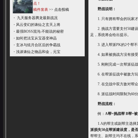
点！
野战说明：
稿件发表
>>
点击投稿
・
九天服务器腾龙最新战况
1. 只有拥有帮会的玩家
・
风云变幻的诛仙之玄天上将
2. 挑战方需要支付50建
・
最强BOSS混沌-不能说的秘密
足，系统将会给出提示。
・
如何把法宝从宝器变神品
3. 进入帮派PK的2个帮
・
玄冰与炫月合区后的争霸战
・
浅谈诛仙之物品和金，元宝
4. 如果被挑战方没有接受
5. 刚刚完成一次帮派征战
6. 在帮派征战中被敌方
7. 在交战中双方敌对帮众
8. 派征战时间限制为60
野战流程：
例：
A帮=挑战帮
B帮=
1.A的帮主或副帮主选择
派损失50点帮派建设度，是
帮帮主、副帮主均不在线，系