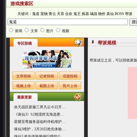
游戏搜索区
关键词：
鬼道
宠物
青云
天音
合欢
鬼王
炼器
城战
物价
真仙
BOSS
帮派
新闻
文章
图片
视频
帮派规模
专区投稿
帮派成立之后，可以招收家
文章投稿
记者投稿
话题投稿
视频上传
截图上传
照片上传
最新更新
·
炎天战区新服三界凡尘今日开…
·
《诛仙3》S2朔漠挥戈海选赛…
·
星耀至尊服务器临时停机维护…
·
诛仙3维护，3月26日抢先体验…
·
诛仙3 抢先体验服例行维护公…