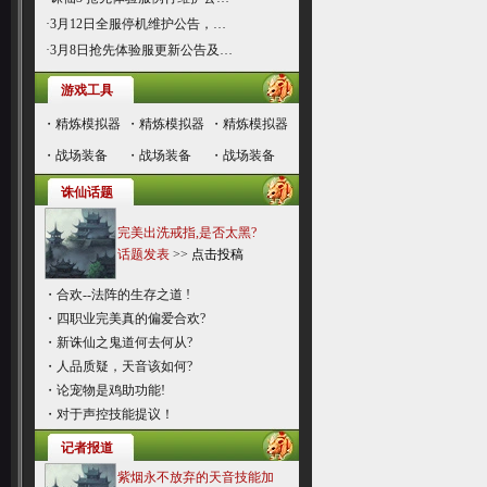
·
3月12日全服停机维护公告，…
·
3月8日抢先体验服更新公告及…
游戏工具
・
精炼模拟器
・
精炼模拟器
・
精炼模拟器
・
战场装备
・
战场装备
・
战场装备
诛仙话题
完美出洗戒指,是否太黑?
话题发表
>>
点击投稿
・
合欢--法阵的生存之道 !
・
四职业完美真的偏爱合欢?
・
新诛仙之鬼道何去何从?
・
人品质疑，天音该如何?
・
论宠物是鸡助功能!
・
对于声控技能提议！
记者报道
紫烟永不放弃的天音技能加