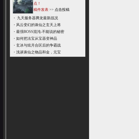
点！
稿件发表
>>
点击投稿
・
九天服务器腾龙最新战况
・
风云变幻的诛仙之玄天上将
・
最强BOSS混沌-不能说的秘密
・
如何把法宝从宝器变神品
・
玄冰与炫月合区后的争霸战
・
浅谈诛仙之物品和金，元宝