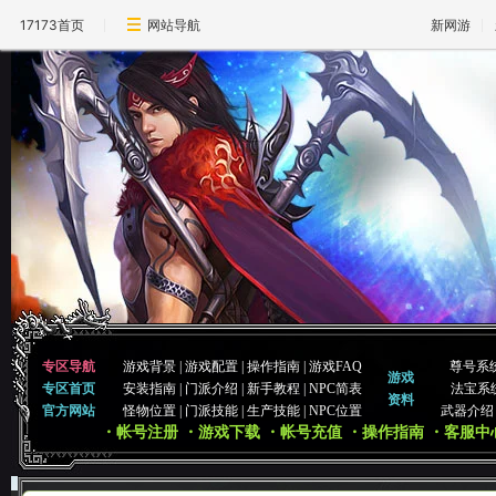
17173首页
网站导航
新网游
专区导航
游戏背景
|
游戏配置
|
操作指南
|
游戏FAQ
尊号系
游戏
专区首页
安装指南
|
门派介绍
|
新手教程
|
NPC简表
法宝系
资料
官方网站
怪物位置
|
门派技能
|
生产技能
|
NPC位置
武器介绍
・帐号注册
・游戏下载
・帐号充值
・操作指南
・客服中