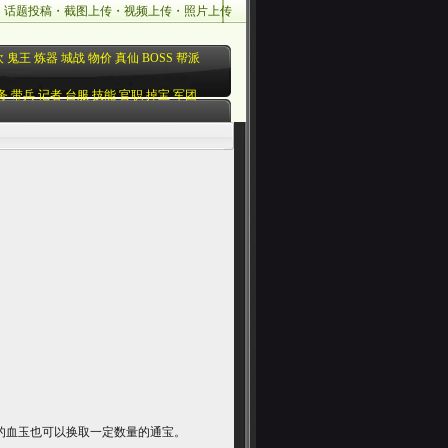
・
话题投稿
・
截图上传
・
视频上传
・
照片上传
欢
鬼王
炼器
城战
物价
真仙
BOSS
帮派
务
带兵
记者
台服
技能
官职
掉宝
军团
的血玉也可以换取一定数量的通宝。