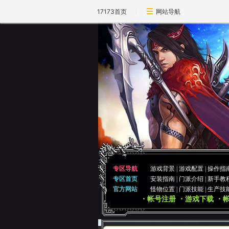
17173首页
网站导航
专区导航
游戏背景
|
游戏配置
|
操作指
专区首页
安装指南
|
门派介绍
|
新手教
官方网站
怪物位置
|
门派技能
|
生产技
・帐号注册
・游戏下载
・