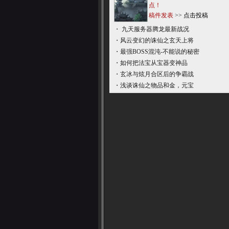
点！
稿件发表
>>
点击投稿
・
九天服务器腾龙最新战况
・
风云变幻的诛仙之玄天上将
・
最强BOSS混沌-不能说的秘密
・
如何把法宝从宝器变神品
・
玄冰与炫月合区后的争霸战
・
浅谈诛仙之物品和金，元宝