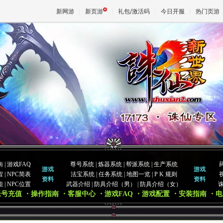
新网游
新页游
礼包/激活码
今日开服
热门页游
魔兽
天堂
王权与
南
|
游戏FAQ
尊号系统
|
炼器系统
|
帮派系统
|
生产系统
游戏
游戏
程
|
NPC简表
法宝系统
|
任务系统
|
地图一览
|
P K 规则
资料
资料
能
|
NPC位置
武器介绍
|
防具介绍（男）
|
防具介绍（女）
帐号充值
・操作指南
・客服中心
・游戏FAQ
・游戏配置
・安装指南
・电