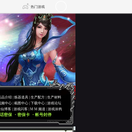
热门游戏
DNF
传奇4
剑网3旗舰版
新天龙八部
自由
诛仙世界
仙剑世界
药品介绍
|
炼器道具
|
生产配方
|
生产材料
视频中心
|
截图中心
|
下载中心
|
游戏论坛
诛仙博客
|
游戏闪客
|
M M 频道
|
游戏涂鸦
话密保
・密保卡
・帐号封停