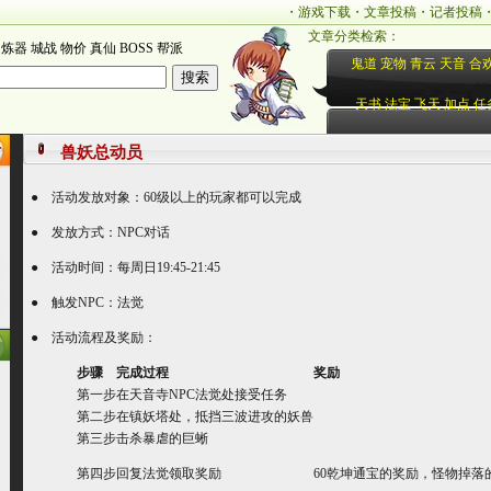
・
游戏下载
・
文章投稿
・
记者投稿
文章分类检索：
炼器
城战
物价
真仙
BOSS
帮派
鬼道
宠物
青云
天音
合
天书
法宝
飞天
加点
任
兽妖总动员
● 活动发放对象：60级以上的玩家都可以完成
● 发放方式：NPC对话
● 活动时间：每周日19:45-21:45
● 触发NPC：法觉
● 活动流程及奖励：
步骤
完成过程
奖励
第一步
在天音寺NPC法觉处接受任务
第二步
在镇妖塔处，抵挡三波进攻的妖兽
第三步
击杀暴虐的巨蜥
第四步
回复法觉领取奖励
60乾坤通宝的奖励，怪物掉落