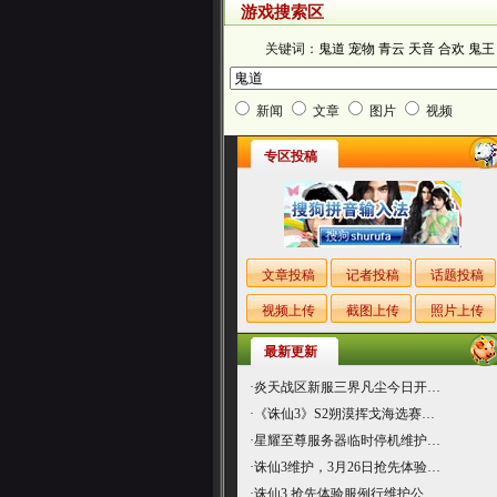
游戏搜索区
关键词：
鬼道
宠物
青云
天音
合欢
鬼王
新闻
文章
图片
视频
专区投稿
文章投稿
记者投稿
话题投稿
视频上传
截图上传
照片上传
最新更新
·
炎天战区新服三界凡尘今日开…
·
《诛仙3》S2朔漠挥戈海选赛…
·
星耀至尊服务器临时停机维护…
·
诛仙3维护，3月26日抢先体验…
·
诛仙3 抢先体验服例行维护公…