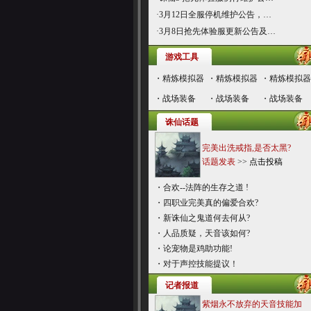
·
3月12日全服停机维护公告，…
·
3月8日抢先体验服更新公告及…
游戏工具
・
精炼模拟器
・
精炼模拟器
・
精炼模拟器
・
战场装备
・
战场装备
・
战场装备
诛仙话题
完美出洗戒指,是否太黑?
话题发表
>>
点击投稿
・
合欢--法阵的生存之道 !
・
四职业完美真的偏爱合欢?
・
新诛仙之鬼道何去何从?
・
人品质疑，天音该如何?
・
论宠物是鸡助功能!
・
对于声控技能提议！
记者报道
紫烟永不放弃的天音技能加