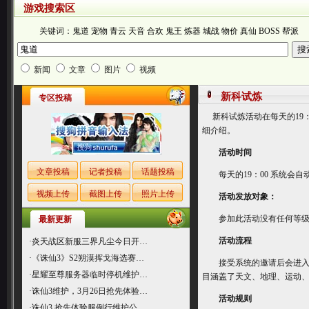
游戏搜索区
关键词：
鬼道
宠物
青云
天音
合欢
鬼王
炼器
城战
物价
真仙
BOSS
帮派
新闻
文章
图片
视频
新科试炼
专区投稿
新科试炼活动在每天的19：
细介绍。
活动时间
文章投稿
记者投稿
话题投稿
每天的19：00 系统会自
视频上传
截图上传
照片上传
活动发放对象：
参加此活动没有任何等级限制
最新更新
活动流程
·
炎天战区新服三界凡尘今日开…
·
《诛仙3》S2朔漠挥戈海选赛…
接受系统的邀请后会进入答
·
星耀至尊服务器临时停机维护…
目涵盖了天文、地理、运动
·
诛仙3维护，3月26日抢先体验…
活动规则
·
诛仙3 抢先体验服例行维护公…