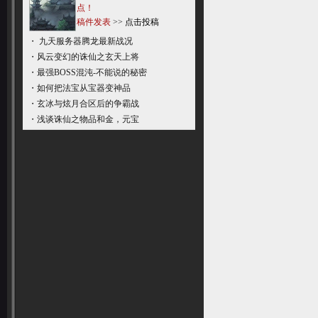
点！
稿件发表
>>
点击投稿
・
九天服务器腾龙最新战况
・
风云变幻的诛仙之玄天上将
・
最强BOSS混沌-不能说的秘密
・
如何把法宝从宝器变神品
・
玄冰与炫月合区后的争霸战
・
浅谈诛仙之物品和金，元宝