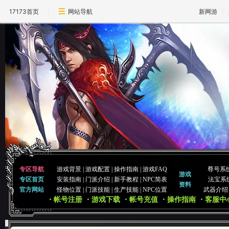
17173首页
网站导航
新网游
专区导航
游戏背景
|
游戏配置
|
操作指南
|
游戏FAQ
尊号系
游戏
专区首页
安装指南
|
门派介绍
|
新手教程
|
NPC简表
法宝系
资料
官方网站
怪物位置
|
门派技能
|
生产技能
|
NPC位置
武器介绍
・帐号注册
・游戏下载
・帐号充值
・操作指南
・客服中