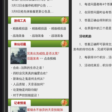
1、 每道问题都有4个答
·
3月12日全服停机维护公告，…
·
3月8日抢先体验服更新公告及…
2、 在回答问题时会有答
3、 答题正确会得到积分
游戏工具
4、 在界面中的三个星星
・
精炼模拟器
・
精炼模拟器
・
精炼模拟器
・
战场装备
・
战场装备
・
战场装备
活动奖励
诛仙话题
1、 答案正确即可获得文采值
发布的传功任务，完成可获
完美出洗戒指,是否太黑?
2、 每获得10个积分，活
话题发表
>>
点击投稿
3、 活动结束后，积分排行
・
合欢--法阵的生存之道 !
・
四职业完美真的偏爱合欢?
・
新诛仙之鬼道何去何从?
・
人品质疑，天音该如何?
・
论宠物是鸡助功能!
・
对于声控技能提议！
记者报道
紫烟永不放弃的天音技能加