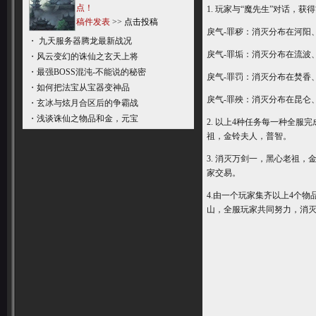
点！
1. 玩家与“魔先生”对话，
稿件发表
>>
点击投稿
戾气-罪秽：消灭分布在河阳
・
九天服务器腾龙最新战况
戾气-罪垢：消灭分布在流波
・
风云变幻的诛仙之玄天上将
・
最强BOSS混沌-不能说的秘密
戾气-罪罚：消灭分布在焚香
・
如何把法宝从宝器变神品
戾气-罪殃：消灭分布在昆仑
・
玄冰与炫月合区后的争霸战
・
浅谈诛仙之物品和金，元宝
2. 以上4种任务每一种全
祖，金铃夫人，普智。
3. 消灭万剑一，黑心老祖，
家交易。
4.由一个玩家集齐以上4个
山，全服玩家共同努力，消灭