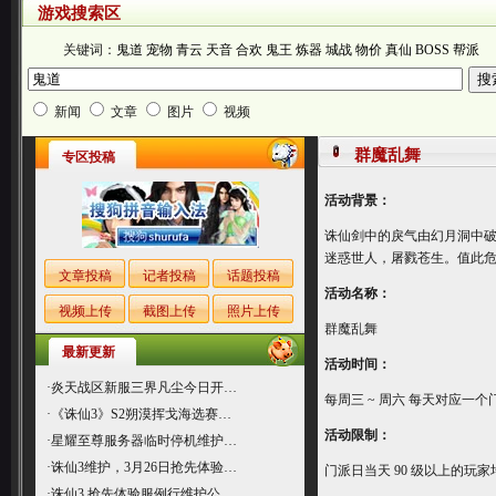
游戏搜索区
关键词：
鬼道
宠物
青云
天音
合欢
鬼王
炼器
城战
物价
真仙
BOSS
帮派
新闻
文章
图片
视频
群魔乱舞
专区投稿
活动背景：
诛仙剑中的戾气由幻月洞中
迷惑世人，屠戮苍生。值此
文章投稿
记者投稿
话题投稿
活动名称：
视频上传
截图上传
照片上传
群魔乱舞
最新更新
活动时间：
·
炎天战区新服三界凡尘今日开…
每周三 ~ 周六 每天对应一
·
《诛仙3》S2朔漠挥戈海选赛…
活动限制：
·
星耀至尊服务器临时停机维护…
·
诛仙3维护，3月26日抢先体验…
门派日当天 90 级以上的
·
诛仙3 抢先体验服例行维护公…