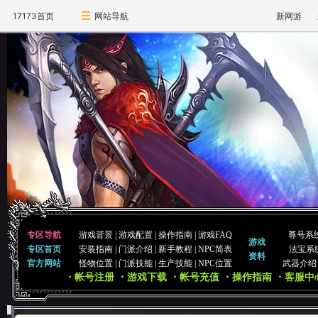
17173首页
网站导航
新网游
专区导航
游戏背景
|
游戏配置
|
操作指南
|
游戏FAQ
尊号系
游戏
专区首页
安装指南
|
门派介绍
|
新手教程
|
NPC简表
法宝系
资料
官方网站
怪物位置
|
门派技能
|
生产技能
|
NPC位置
武器介绍
・帐号注册
・游戏下载
・帐号充值
・操作指南
・客服中