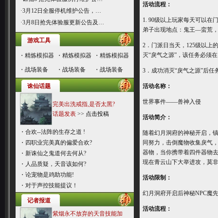
活动流程：
·
3月12日全服停机维护公告，…
1. 90级以上玩家每天可
·
3月8日抢先体验服更新公告及…
弟子出现地点：鬼王―蛮荒
游戏工具
2．门派日当天，125级以
灭“戾气之源”，该任务必须在
・
精炼模拟器
・
精炼模拟器
・
精炼模拟器
・
战场装备
・
战场装备
・
战场装备
3．成功消灭“戾气之源”后
诛仙话题
活动名称：
世界事件――兽神入侵
完美出洗戒指,是否太黑?
话题发表
>>
点击投稿
活动简介：
・
合欢--法阵的生存之道 !
随着幻月洞府的神秘开启，
・
四职业完美真的偏爱合欢?
同努力，击倒魔物收集戾气
器物，当你携带着四件器物去
・
新诛仙之鬼道何去何从?
现在青云山下大举进攻，莫
・
人品质疑，天音该如何?
・
论宠物是鸡助功能!
活动限制：
・
对于声控技能提议！
幻月洞府开启后神秘NPC魔
记者报道
活动流程：
紫烟永不放弃的天音技能加