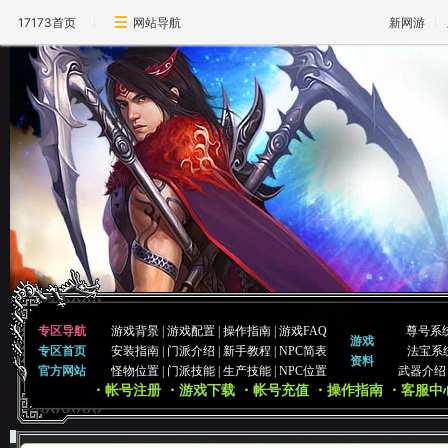
17173首页
网站导航
新网游
专区导航
游戏背景
|
游戏配置
|
操作指南
|
游戏FAQ
尊号系
游戏
专区首页
安装指南
|
门派介绍
|
新手教程
|
NPC简表
法宝系
资料
官方网站
怪物位置
|
门派技能
|
生产技能
|
NPC位置
武器介绍
・帐号注册
・游戏下载
・帐号充值
・操作指南
・客服中