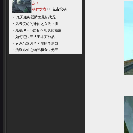
点！
稿件发表
>>
点击投稿
・
九天服务器腾龙最新战况
・
风云变幻的诛仙之玄天上将
・
最强BOSS混沌-不能说的秘密
・
如何把法宝从宝器变神品
・
玄冰与炫月合区后的争霸战
・
浅谈诛仙之物品和金，元宝