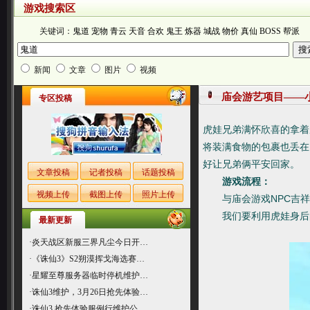
游戏搜索区
关键词：
鬼道
宠物
青云
天音
合欢
鬼王
炼器
城战
物价
真仙
BOSS
帮派
新闻
文章
图片
视频
庙会游艺项目――
专区投稿
虎娃兄弟满怀欣喜的拿着
将装满食物的包裹也丢在
好让兄弟俩平安回家。
文章投稿
记者投稿
话题投稿
游戏流程：
视频上传
截图上传
照片上传
与庙会游戏NPC吉祥
我们要利用虎娃身后的
最新更新
·
炎天战区新服三界凡尘今日开…
·
《诛仙3》S2朔漠挥戈海选赛…
·
星耀至尊服务器临时停机维护…
·
诛仙3维护，3月26日抢先体验…
·
诛仙3 抢先体验服例行维护公…