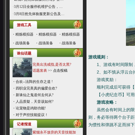
·
3月12日全服停机维护公告，…
·
3月8日抢先体验服更新公告及…
游戏工具
・
精炼模拟器
・
精炼模拟器
・
精炼模拟器
・
战场装备
・
战场装备
・
战场装备
诛仙话题
游戏规则：
1、游戏有时间限制，
完美出洗戒指,是否太黑?
话题发表
>>
点击投稿
2、如不慎从浮云台掉
游戏奖励：
・
合欢--法阵的生存之道 !
顺利完成后可获得【6
・
四职业完美真的偏爱合欢?
【小虎纪念币】可用来兑
・
新诛仙之鬼道何去何从?
・
人品质疑，天音该如何?
游戏攻略：
・
论宠物是鸡助功能!
虽然会有时间上的限
・
对于声控技能提议！
则，务必等待两个台子距
记者报道
为惯性和弹跳不足而掉下
紫烟永不放弃的天音技能加