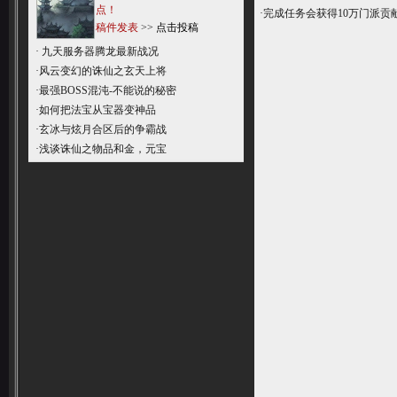
点！
·完成任务会获得10万门派贡
稿件发表
>>
点击投稿
·
九天服务器腾龙最新战况
·
风云变幻的诛仙之玄天上将
·
最强BOSS混沌-不能说的秘密
·
如何把法宝从宝器变神品
·
玄冰与炫月合区后的争霸战
·
浅谈诛仙之物品和金，元宝