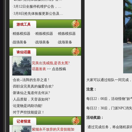
·
3月12日全服停机维护公告，…
·
3月8日抢先体验服更新公告及…
游戏工具
·
精炼模拟器
·
精炼模拟器
·
精炼模拟器
·
战场装备
·
战场装备
·
战场装备
诛仙话题
完美出洗戒指,是否太黑?
话题发表
>>
点击投稿
·
合欢--法阵的生存之道 !
大家可以通过组队一同完成，
·
四职业完美真的偏爱合欢?
注意：
·
新诛仙之鬼道何去何从?
每日22：00后，活动怪物“
·
人品质疑，天音该如何?
·
论宠物是鸡助功能!
每日22：30后，门派NPC消
·
对于声控技能提议！
活动奖励：
记者报道
·通过完成任务，将会随机获得
紫烟永不放弃的天音技能加