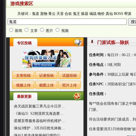
游戏搜索区
关键词：
鬼道
宠物
青云
天音
合欢
鬼王
炼器
城战
物价
真仙
BOSS
帮派
新闻
文章
图片
视频
门派试炼—除妖
专区投稿
任务时间：
每日19：00-22：0
任务地点：
1线 河阳
参与条件：
30级以上玩家 每
文章投稿
记者投稿
话题投稿
任务NPC
：
河阳各职业门派N
视频上传
截图上传
照片上传
任务流程：
最新更新
每**统会在现有各门派之中
·
炎天战区新服三界凡尘今日开…
门派。
·
《诛仙3》S2朔漠挥戈海选赛…
符合活动要求的门派成员，到
·
星耀至尊服务器临时停机维护…
·
诛仙3维护，3月26日抢先体验…
任务需要消灭1只特殊怪物“
·
诛仙3 抢先体验服例行维护公…