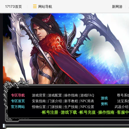
17173首页
网站导航
新网游
专区导航
游戏背景
|
游戏配置
|
操作指南
|
游戏FAQ
尊号系
游戏
专区首页
安装指南
|
门派介绍
|
新手教程
|
NPC简表
法宝系
资料
官方网站
怪物位置
|
门派技能
|
生产技能
|
NPC位置
武器介绍
·帐号注册
·游戏下载
·帐号充值
·操作指南
·客服