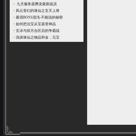
・
九天服务器腾龙最新战况
・
风云变幻的诛仙之玄天上将
・
最强BOSS混沌-不能说的秘密
・
如何把法宝从宝器变神品
・
玄冰与炫月合区后的争霸战
・
浅谈诛仙之物品和金，元宝