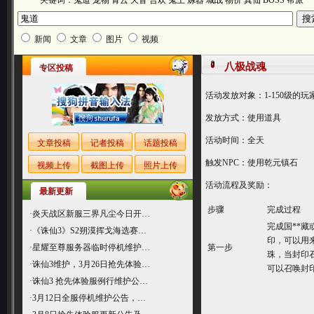
关键词：
鬼道
宠物
青云
天音
合欢
鬼王
炼器
城战
物价
真仙
BOSS
帮派
新闻
文章
图片
视频
八极战魂
专区投稿
活动发放对象：1-150级的
发放方式：使用道具
活动时间：全天
文章投稿
记者投稿
话题投稿
触发NPC：使用乾元镇石
视频上传
截图上传
照片上传
活动流程及奖励：
最新更新
步骤
完成过程
·
炎天战区新服三界凡尘今日开…
完成国**
·
《诛仙3》S2朔漠挥戈海选赛…
印，可以用
·
星耀至尊服务器临时停机维护…
第一步
珠，当封印
·
诛仙3维护，3月26日抢先体验…
可以召唤封
·
诛仙3 抢先体验服例行维护公…
·
3月12日全服停机维护公告，…