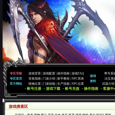
专区导航
游戏背景
|
游戏配置
|
操作指南
|
游戏FAQ
尊号系
游戏
专区首页
安装指南
|
门派介绍
|
新手教程
|
NPC简表
法宝系
资料
官方网站
怪物位置
|
门派技能
|
生产技能
|
NPC位置
武器介绍
・帐号注册
・游戏下载
・帐号充值
・操作指南
・客服中
游戏搜索区