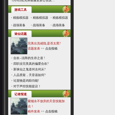
·
3月8日抢先体验服更新公告及…
游戏工具
・
精炼模拟器
・
精炼模拟器
・
精炼模拟器
・
战场装备
・
战场装备
・
战场装备
诛仙话题
完美出洗戒指,是否太黑?
话题发表
>>
点击投稿
・
合欢--法阵的生存之道 !
・
四职业完美真的偏爱合欢?
・
新诛仙之鬼道何去何从?
・
人品质疑，天音该如何?
・
论宠物是鸡助功能!
・
对于声控技能提议！
记者报道
紫烟永不放弃的天音技能加
点！
稿件发表
>>
点击投稿