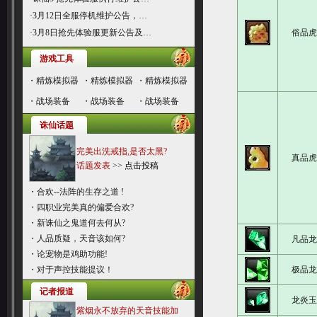
·
3月12日全服停机维护公告，…
·
3月8日抢先体验服更新公告及…
俗品
游戏工具
・
精炼模拟器
・
精炼模拟器
・
精炼模拟器
・
战场装备
・
战场装备
・
战场装备
诛仙话题
完美出洗戒指,是否太黑?
真品
话题发表
>>
点击投稿
・
合欢--法阵的生存之道 !
・
四职业完美真的偏爱合欢?
・
新诛仙之鬼道何去何从?
・
人品质疑，天音该如何?
凡品
・
论宠物是鸡助功能!
・
对于声控技能提议！
极品
记者报道
龙炎
紫烟永不放弃的天音技能加