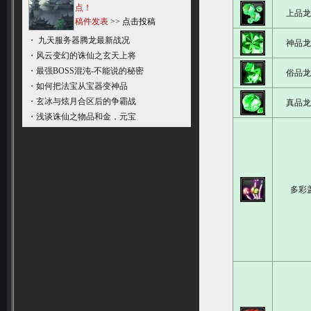
点！
上品
稿件发表
>>
点击投稿
・
九天服务器腾龙最新战况
神品
・
风云变幻的诛仙之玄天上将
・
最强BOSS混沌-不能说的秘密
俗品
・
如何把法宝从宝器变神品
・
玄冰与炫月合区后的争霸战
真品
・
浅谈诛仙之物品和金，元宝
多彩