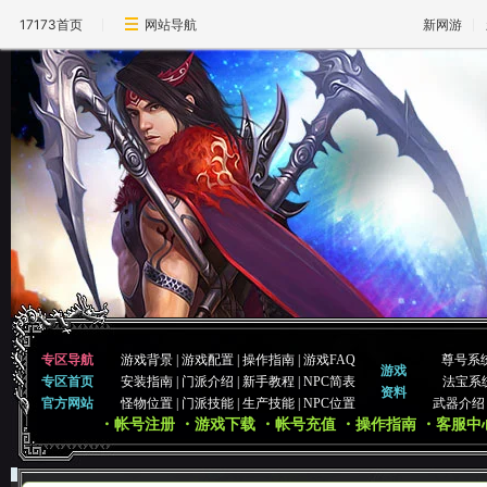
17173首页
网站导航
新网游
专区导航
游戏背景
|
游戏配置
|
操作指南
|
游戏FAQ
尊号系
游戏
专区首页
安装指南
|
门派介绍
|
新手教程
|
NPC简表
法宝系
资料
官方网站
怪物位置
|
门派技能
|
生产技能
|
NPC位置
武器介绍
・帐号注册
・游戏下载
・帐号充值
・操作指南
・客服中