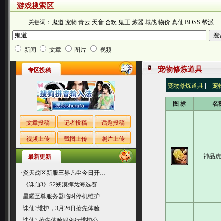
游戏搜索区
关键词：
鬼道
宠物
青云
天音
合欢
鬼王
炼器
城战
物价
真仙
BOSS
帮派
新闻
文章
图片
视频
宠物修炼道具
专区投稿
宠物修炼道具
|
宠
图 标
名
文章投稿
记者投稿
话题投稿
视频上传
截图上传
照片上传
神品
最新更新
·
炎天战区新服三界凡尘今日开…
·
《诛仙3》S2朔漠挥戈海选赛…
·
星耀至尊服务器临时停机维护…
·
诛仙3维护，3月26日抢先体验…
·
诛仙3 抢先体验服例行维护公…