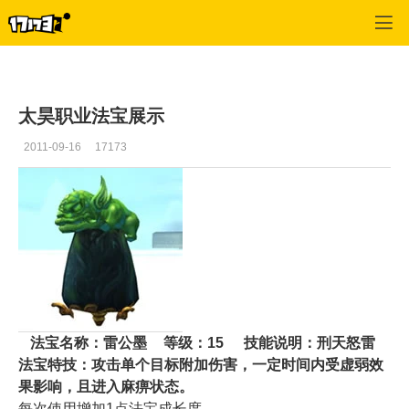
专区_《诛仙》
>
游戏资料
>
正文
太昊职业法宝展示
2011-09-16
17173
法宝名称：
雷公墨
等级：15
技能说明：刑天怒雷
法宝特技：攻击单个目标附加伤害，一定时间内受虚弱效
果影响，且进入麻痹状态。
每次使用增加1点法宝成长度