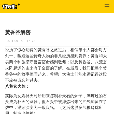
专区_《诛仙》
>
游戏资料
>
正文
焚香谷解密
2011-09-15
17173
经历了惊心动魄的焚香谷之旅过后，相信每个人都会对万
剑一、幽姬这些传奇人物的非凡经历感到赞叹；焚香和太
昊两个种族坚守誓言宿命感到敬佩；以及焚香谷、八荒玄
火阵起源的由来有了全面的了解。在最后，我们把整个焚
香谷中的故事整理起来，希望广大侠士们能永远记得这段
不应被遗忘的过去。
八荒玄火阵：
实际为女娲补天时所用来炼制补天石的炉子，淬炼过的石
头成为补天的圣器，但石头中被淬炼出来的浊气却留在了
炉中，逐渐演变为一股戾气。（之后这股戾气被玲珑所
用，制造出兽神）