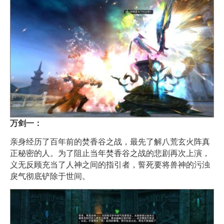
万剑一：
亲身经历了百年前的焚香谷之战，最先了解八荒玄火阵真
正秘密的人。为了阻止当年焚香谷之战的悲剧再次上演，
义无反顾充当了人神之间的指引者，誓死要将兽神的污浊
戾气彻底铲除于世间。