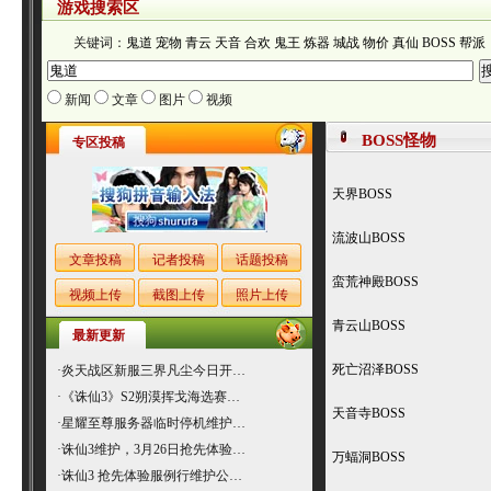
游戏搜索区
关键词：
鬼道
宠物
青云
天音
合欢
鬼王
炼器
城战
物价
真仙
BOSS
帮派
新闻
文章
图片
视频
BOSS怪物
专区投稿
天界BOSS
流波山BOSS
文章投稿
记者投稿
话题投稿
蛮荒神殿BOSS
视频上传
截图上传
照片上传
青云山BOSS
最新更新
死亡沼泽BOSS
·
炎天战区新服三界凡尘今日开…
·
《诛仙3》S2朔漠挥戈海选赛…
天音寺BOSS
·
星耀至尊服务器临时停机维护…
·
诛仙3维护，3月26日抢先体验…
万蝠洞BOSS
·
诛仙3 抢先体验服例行维护公…