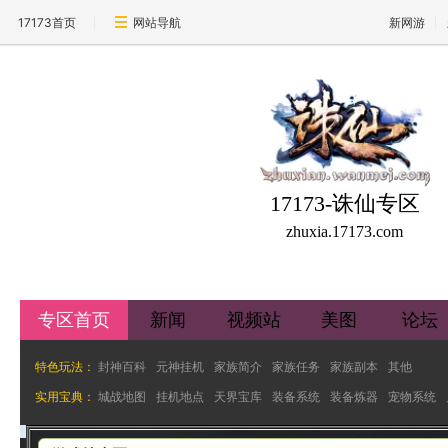
17173首页
网站导航
新网游
17173-诛仙专区
zhuxia.17173.com
专区首页
新闻
视频站
美图
论坛
特色玩法：
封神百科
元神挂机
家族简介
家族任务
家族副本
其他
实用宝典：
城战地图
挂机地点
天界宝库
装备系统
装备炼器
宠物系统