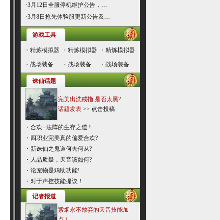
·
3月12日全服停机维护公告，…
·
3月8日抢先体验服更新公告及…
游戏工具
・
精炼模拟器
・
精炼模拟器
・
精炼模拟器
・
战场装备
・
战场装备
・
战场装备
诛仙话题
完美出洗戒指,是否太黑?
话题发表
>>
点击投稿
・
合欢--法阵的生存之道 !
・
四职业完美真的偏爱合欢?
・
新诛仙之鬼道何去何从?
・
人品质疑，天音该如何?
・
论宠物是鸡助功能!
・
对于声控技能提议！
记者报道
紫烟永不放弃的天音技能加
点！