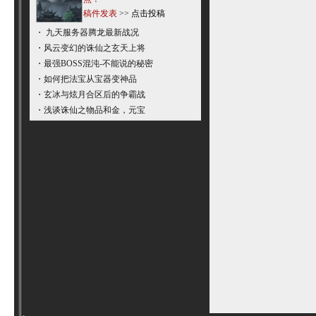
稿件发表
>>
点击投稿
・
九天服务器腾龙最新战况
・
风云变幻的诛仙之玄天上将
・
最强BOSS混沌-不能说的秘密
・
如何把法宝从宝器变神品
・
玄冰与炫月合区后的争霸战
・
浅谈诛仙之物品和金，元宝