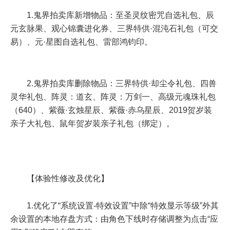
1.鬼界拍卖库新增物品：至圣灵纹密咒自选礼包、辰
元玄脉果、观心锦囊进化券、三界特供·混沌石礼包（可交
易）、元·星图自选礼包、雷部鸿钧印。
2.鬼界拍卖库删除物品：三界特供·却尘令礼包、四兽
灵华礼包、阵灵：道玄、阵灵：万剑一、高级元魂珠礼包
（640）、紫薇·玄烛星辰、紫薇·赤乌星辰、2019贺岁装
亲子大礼包、鼠年贺岁装亲子礼包（绑定）。
【体验性修改及优化】
1.优化了“系统设置-特效设置”中除“特效显示等级”外其
余设置的本地存盘方式：由角色下线时存储调整为点击“应