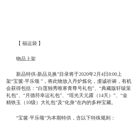
【 福运袋 】
物品上架
新品特供-新品兑换”目录将于2020年2月4日8:00上
架“宝箧·平乐颂 ”，将此物放入丹炉炼化，虔诚祈祷，有机
会获得包括：“白莲独秀唯寒青尊号礼包”、“典藏版轩辕策
礼包”、“月德符幸运礼包”、“瑶光天元露（14天）”、“金
精铁玉（10级）大礼包”及“化身”在内的多种宝藏。
“宝箧·平乐颂”为本期特供，含以下特殊规则：