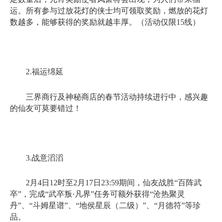
运。所有参与过放花灯的侠士均可领取奖励，燃放的花灯
数越多，能够获得的奖励就越丰厚。（活动仅限15线）
2.福运绵延
三界商行及神秘商店的春节活动持续进行中，感兴趣
的仙友可莫要错过！
3.战意滔滔
2月4日12时至2月17日23:59期间，仙友战胜“百阵武
卒”，完成“武卒叛·凡界”任务可额外获得“沧热聚灵
丹”、“斗姆星谱”、“地侯星辰（二级）”、“月德符”等珍
品。