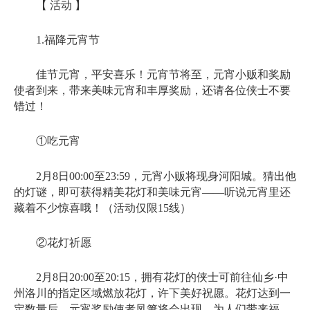
【 活动 】
1.福降元宵节
佳节元宵，平安喜乐！元宵节将至，元宵小贩和奖励
使者到来，带来美味元宵和丰厚奖励，还请各位侠士不要
错过！
①吃元宵
2月8日00:00至23:59，元宵小贩将现身河阳城。猜出他
的灯谜，即可获得精美花灯和美味元宵——听说元宵里还
藏着不少惊喜哦！（活动仅限15线）
②花灯祈愿
2月8日20:00至20:15，拥有花灯的侠士可前往仙乡·中
州洛川的指定区域燃放花灯，许下美好祝愿。花灯达到一
定数量后，元宵奖励使者凤箫将会出现，为人们带来福