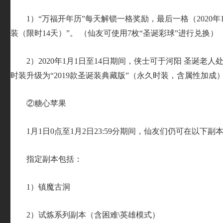
1）“万福开年历”每天解锁一格奖励，最后一格（2020年1
装（限时14天）”。 （仙友可使用7枚“圣诞彩球”进行兑换）
2）2020年1月1日至14日期间，侠士可于河阳 圣诞老
时装升级为“2019款圣诞装典藏版”（永久时装，含属性加成
②糖心苹果
1月1日0点至1月2日23:59分期间，仙友们仍可在以下副
指定副本包括：
1）镇魔古洞
2）试炼系列副本（含困难\英雄模式）