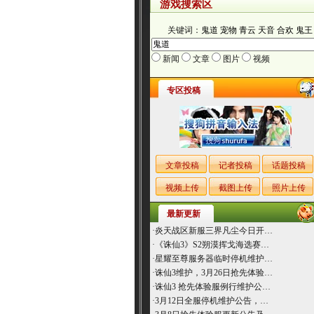
游戏搜索区
关键词：
鬼道
宠物
青云
天音
合欢
鬼王
新闻
文章
图片
视频
专区投稿
文章投稿
记者投稿
话题投稿
视频上传
截图上传
照片上传
最新更新
·
炎天战区新服三界凡尘今日开…
·
《诛仙3》S2朔漠挥戈海选赛…
·
星耀至尊服务器临时停机维护…
·
诛仙3维护，3月26日抢先体验…
·
诛仙3 抢先体验服例行维护公…
·
3月12日全服停机维护公告，…