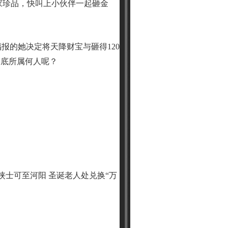
家珍品，快叫上小伙伴一起砸金
报的她决定将天降财宝与砸得120
到底所属何人呢？
球”的侠士可至河阳 圣诞老人处兑换“万