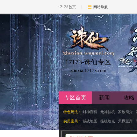
17173首页
网站导航
17173-诛仙专区
zhuxia.17173.com
专区首页
新闻
攻略
特色玩法：
封神百科
元神挂机
家族简介
实用宝典：
城战地图
挂机地点
天界宝库