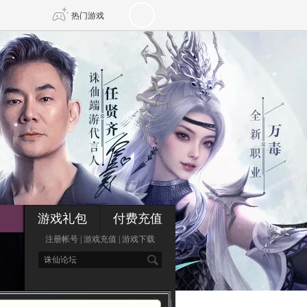
热门游戏
DNF
传奇4
剑网3旗舰版
新天龙八部
自由
诛仙世界
新仙侠5
游戏礼包
付费充值
注册帐号
|
游戏充值
|
游戏下载