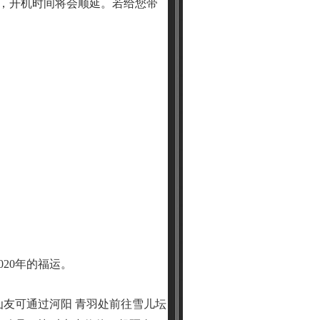
，开机时间将会顺延。若给您带
20年的福运。
上的仙友可通过河阳 青羽处前往雪儿坛