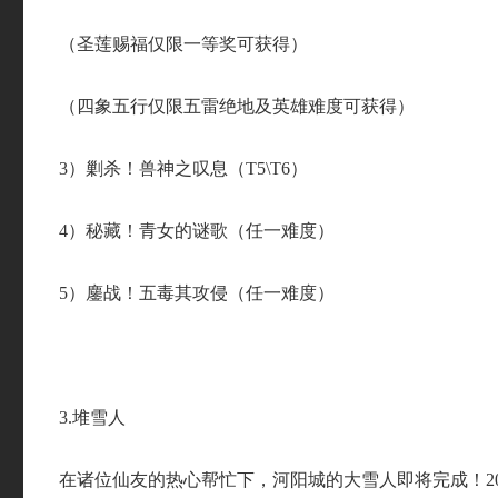
（圣莲赐福仅限一等奖可获得）
（四象五行仅限五雷绝地及英雄难度可获得）
3）剿杀！兽神之叹息（T5\T6）
4）秘藏！青女的谜歌（任一难度）
5）鏖战！五毒其攻侵（任一难度）
3.堆雪人
在诸位仙友的热心帮忙下，河阳城的大雪人即将完成！20