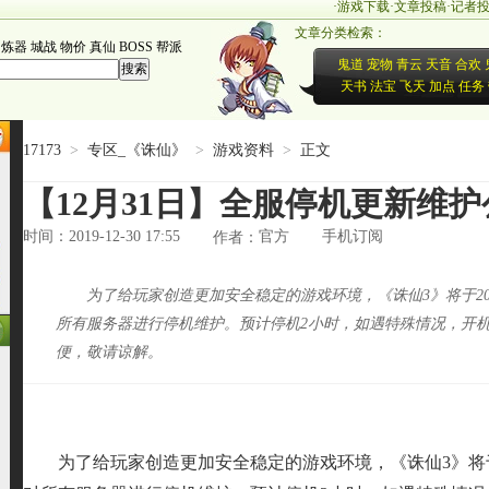
·
游戏下载
·
文章投稿
·
记者
文章分类检索：
炼器
城战
物价
真仙
BOSS
帮派
鬼道
宠物
青云
天音
合欢
天书
法宝
飞天
加点
任务
17173
>
专区_《诛仙》
>
游戏资料
>
正文
【12月31日】全服停机更新维护
时间：2019-12-30 17:55
官方
手机订阅
作者：
为了给玩家创造更加安全稳定的游戏环境，《诛仙3》将于2019年1
所有服务器进行停机维护。预计停机2小时，如遇特殊情况，开
便，敬请谅解。
为了给玩家创造更加安全稳定的游戏环境，《诛仙3》将于2019年