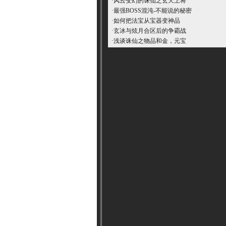
·
风云变幻的诛仙之玄天上将
·
最强BOSS混沌-不能说的秘密
·
如何把法宝从宝器变神品
·
玄冰与炫月合区后的争霸战
·
浅谈诛仙之物品和金，元宝