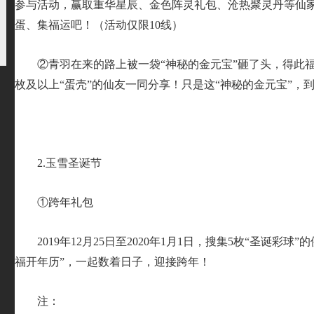
参与活动，赢取重华星辰、金色阵灵礼包、沧热聚灵丹等仙
蛋、集福运吧！（活动仅限10线）
②青羽在来的路上被一袋“神秘的金元宝”砸了头，得此福
枚及以上“蛋壳”的仙友一同分享！只是这“神秘的金元宝”，
2.玉雪圣诞节
①跨年礼包
2019年12月25日至2020年1月1日，搜集5枚“圣诞彩
福开年历”，一起数着日子，迎接跨年！
注：