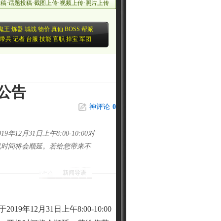
投稿
·
话题投稿
·
截图上传
·
视频上传
·
照片上传
鬼王
炼器
城战
物价
真仙
BOSS
帮派
带兵
记者
台服
技能
官职
掉宝
军团
公告
神评论
0
2月31日上午8:00-10:00对
机时间将会顺延。若给您带来不
新闻导语
12月31日上午8:00-10:00