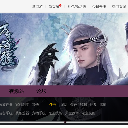
新网游
新页游
礼包/激活码
今日开服
热门页游
魔兽
天堂
王权与
视频站
论坛
家族任务
家族副本
其他
任务：
游历
金丹
转职
经典
试炼
装备系统
装备炼器
宠物系统
鬼王技能
天空副本
法宝技能