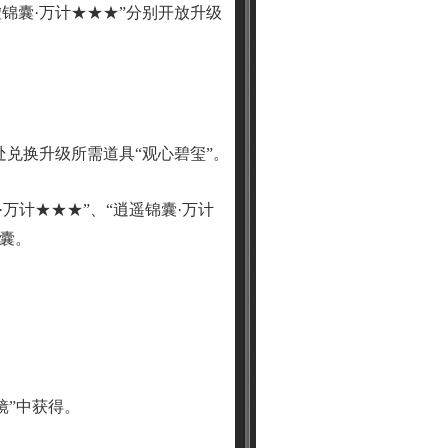
虚锦囊·万计★★★”分别开放升级
天处兑换升级所需道具“观心碧玺”。
·万计★★★”、“逍遥锦囊·万计
锦囊。
心镜”中获得。