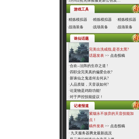
·
3月8日抢先体验服更新公告及…
游戏工具
·
精炼模拟器
·
精炼模拟器
·
精炼模拟器
·
战场装备
·
战场装备
·
战场装备
诛仙话题
完美出洗戒指,是否太黑?
话题发表
>>
点击投稿
·
合欢--法阵的生存之道 !
·
四职业完美真的偏爱合欢?
·
新诛仙之鬼道何去何从?
·
人品质疑，天音该如何?
·
论宠物是鸡助功能!
·
对于声控技能提议！
记者报道
紫烟永不放弃的天音技能加
点！
稿件发表
>>
点击投稿
·
九天服务器腾龙最新战况