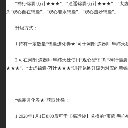
“神行锦囊·万计★★★”、“逍遥锦囊·万计★★★”、“太
为“观心自在锦囊”、“观心若水锦囊”、“观心圆妙锦囊”。
升级方式：
1.持有一定数量“锦囊进化券★”可于河阳 炼器师 毕纬
2.可在河阳 炼器师 毕纬天处使用“观心碧玺”对“神行锦囊
★★★”、“太虚锦囊·万计★★★”进行兑换升级为对应的新
“锦囊进化券★”获取途径：
1.2020年1月1日8:00后可于【福运袋】兑换的“宝箧·明